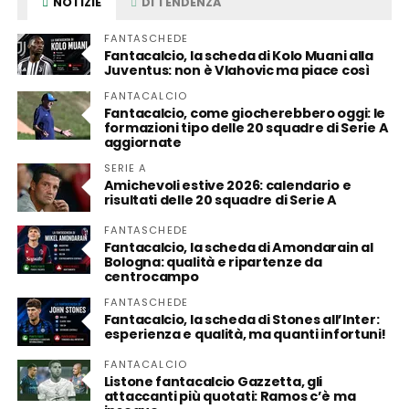
NOTIZIE
DI TENDENZA
FANTASCHEDE
Fantacalcio, la scheda di Kolo Muani alla
Juventus: non è Vlahovic ma piace così
FANTACALCIO
Fantacalcio, come giocherebbero oggi: le
formazioni tipo delle 20 squadre di Serie A
aggiornate
SERIE A
Amichevoli estive 2026: calendario e
risultati delle 20 squadre di Serie A
FANTASCHEDE
Fantacalcio, la scheda di Amondarain al
Bologna: qualità e ripartenze da
centrocampo
FANTASCHEDE
Fantacalcio, la scheda di Stones all’Inter:
esperienza e qualità, ma quanti infortuni!
FANTACALCIO
Listone fantacalcio Gazzetta, gli
attaccanti più quotati: Ramos c’è ma