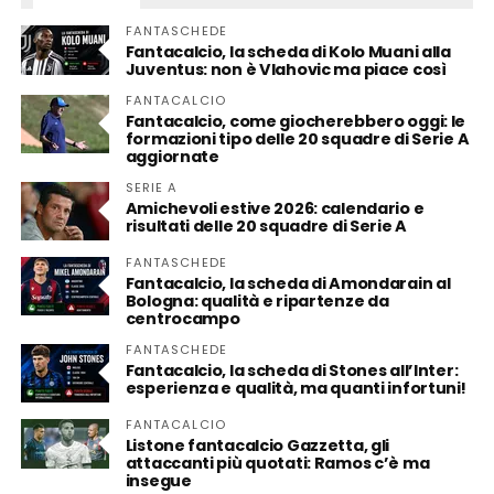
FANTASCHEDE
Fantacalcio, la scheda di Kolo Muani alla
Juventus: non è Vlahovic ma piace così
FANTACALCIO
Fantacalcio, come giocherebbero oggi: le
formazioni tipo delle 20 squadre di Serie A
aggiornate
SERIE A
Amichevoli estive 2026: calendario e
risultati delle 20 squadre di Serie A
FANTASCHEDE
Fantacalcio, la scheda di Amondarain al
Bologna: qualità e ripartenze da
centrocampo
FANTASCHEDE
Fantacalcio, la scheda di Stones all’Inter:
esperienza e qualità, ma quanti infortuni!
FANTACALCIO
Listone fantacalcio Gazzetta, gli
attaccanti più quotati: Ramos c’è ma
insegue