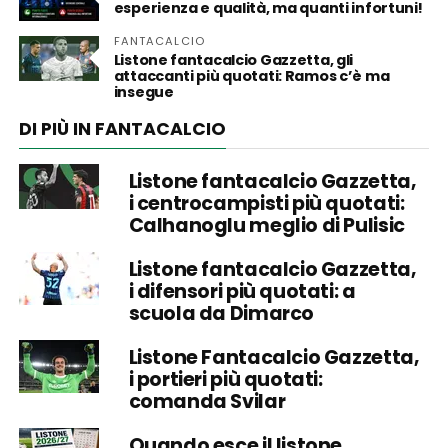
esperienza e qualità, ma quanti infortuni!
FANTACALCIO
Listone fantacalcio Gazzetta, gli
attaccanti più quotati: Ramos c’è ma
insegue
DI PIÙ IN FANTACALCIO
Listone fantacalcio Gazzetta,
i centrocampisti più quotati:
Calhanoglu meglio di Pulisic
Listone fantacalcio Gazzetta,
i difensori più quotati: a
scuola da Dimarco
Listone Fantacalcio Gazzetta,
i portieri più quotati:
comanda Svilar
Quando esce il listone