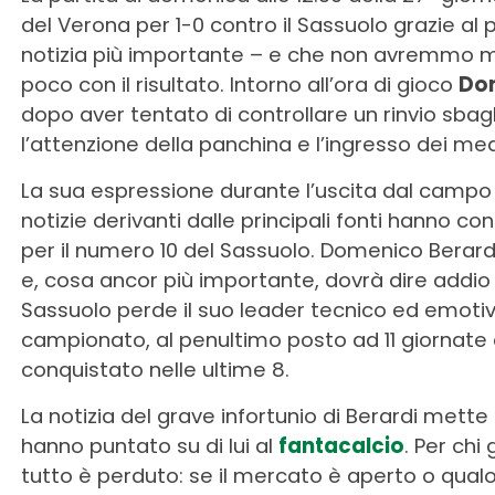
del Verona per 1-0 contro il Sassuolo grazie al p
notizia più importante – e che non avremmo ma
poco con il risultato. Intorno all’ora di gioco
Dom
dopo aver tentato di controllare un rinvio sba
l’attenzione della panchina e l’ingresso dei med
La sua espressione durante l’uscita dal campo 
notizie derivanti dalle principali fonti hanno c
per il numero 10 del Sassuolo. Domenico Berard
e, cosa ancor più importante, dovrà dire addio 
Sassuolo perde il suo leader tecnico ed emot
campionato, al penultimo posto ad 11 giornate
conquistato nelle ultime 8.
La notizia del grave infortunio di Berardi mett
hanno puntato su di lui al
fantacalcio
. Per chi
tutto è perduto: se il mercato è aperto o qua