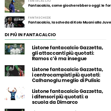
FANTACALCIO
Fantacalcio, come giocherebbero oggi: le for
FANTASCHEDE
Fantacalcio, la scheda di Kolo Muani alla Juv
DI PIÙ IN FANTACALCIO
Listone fantacalcio Gazzetta,
gli attaccanti più quotati:
Ramos c’è ma insegue
Listone fantacalcio Gazzetta,
i centrocampisti più quotati:
Calhanoglu meglio di Pulisic
Listone fantacalcio Gazzetta,
i difensori più quotati: a
scuola da Dimarco