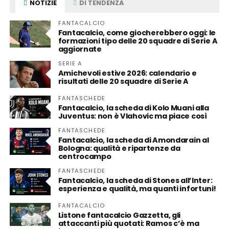
NOTIZIE
DI TENDENZA
FANTACALCIO
Fantacalcio, come giocherebbero oggi: le
formazioni tipo delle 20 squadre di Serie A
aggiornate
SERIE A
Amichevoli estive 2026: calendario e
risultati delle 20 squadre di Serie A
FANTASCHEDE
Fantacalcio, la scheda di Kolo Muani alla
Juventus: non è Vlahovic ma piace così
FANTASCHEDE
Fantacalcio, la scheda di Amondarain al
Bologna: qualità e ripartenze da
centrocampo
FANTASCHEDE
Fantacalcio, la scheda di Stones all’Inter:
esperienza e qualità, ma quanti infortuni!
FANTACALCIO
Listone fantacalcio Gazzetta, gli
attaccanti più quotati: Ramos c’è ma