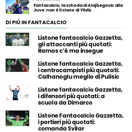
Fantacalcio, la scheda di Alajbegovic alla
Juve: non è il clone di Yildiz
DI PIÙ IN FANTACALCIO
Listone fantacalcio Gazzetta,
gli attaccanti più quotati:
Ramos c’è ma insegue
Listone fantacalcio Gazzetta,
i centrocampisti più quotati:
Calhanoglu meglio di Pulisic
Listone fantacalcio Gazzetta,
i difensori più quotati: a
scuola da Dimarco
Listone Fantacalcio Gazzetta,
i portieri più quotati:
comanda Svilar