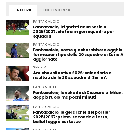
NOTIZIE
DI TENDENZA
FANTACALCIO
Fantacalcio, i rigoristi della Serie A
2026/2027: chi tira i rigori squadra per
squadra
FANTACALCIO
Fantacalcio, come giocherebbero oggi: le
formazioni tipo delle 20 squadre di Serie A
aggiornate
SERIE A
Amichevoli estive 2026: calendario e
risultati delle 20 squadre di Serie A
FANTASCHEDE
Fantacalcio, la scheda di Diawara al Milan:
doppio ruolo ma pochi minuti
FANTACALCIO
Fantacalcio, le gerarchie dei portieri
2026/2027: primo, secondo e terzo,
ballottaggi e certezze
FANTASCHEDE