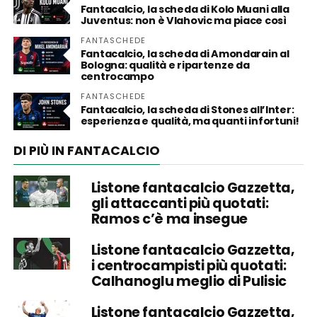
Fantacalcio, la scheda di Kolo Muani alla
Juventus: non è Vlahovic ma piace così
FANTASCHEDE
Fantacalcio, la scheda di Amondarain al
Bologna: qualità e ripartenze da
centrocampo
FANTASCHEDE
Fantacalcio, la scheda di Stones all’Inter:
esperienza e qualità, ma quanti infortuni!
DI PIÙ IN FANTACALCIO
Listone fantacalcio Gazzetta,
gli attaccanti più quotati:
Ramos c’è ma insegue
Listone fantacalcio Gazzetta,
i centrocampisti più quotati:
Calhanoglu meglio di Pulisic
Listone fantacalcio Gazzetta,