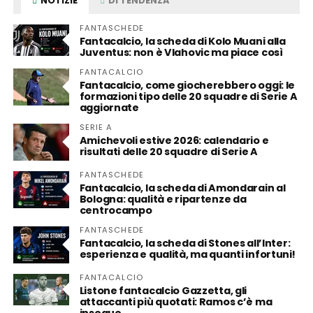
NOTIZIE
DI TENDENZA
FANTASCHEDE
Fantacalcio, la scheda di Kolo Muani alla
Juventus: non è Vlahovic ma piace così
FANTACALCIO
Fantacalcio, come giocherebbero oggi: le
formazioni tipo delle 20 squadre di Serie A
aggiornate
SERIE A
Amichevoli estive 2026: calendario e
risultati delle 20 squadre di Serie A
FANTASCHEDE
Fantacalcio, la scheda di Amondarain al
Bologna: qualità e ripartenze da
centrocampo
FANTASCHEDE
Fantacalcio, la scheda di Stones all’Inter:
esperienza e qualità, ma quanti infortuni!
FANTACALCIO
Listone fantacalcio Gazzetta, gli
attaccanti più quotati: Ramos c’è ma
insegue