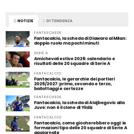
NOTIZIE
DI TENDENZA
FANTASCHEDE
Fantacalcio, la scheda di Diawara al Milan:
doppio ruolo ma pochi minuti
SERIE A
Amichevoli estive 2026: calendario e
risultati delle 20 squadre di Serie A
FANTACALCIO
Fantacalcio, le gerarchie dei portieri
2026/2027: primo, secondo e terzo,
ballottaggi e certezze
FANTASCHEDE
Fantacalcio, la scheda di Alajbegovic alla
Juve: non è il clone di Yildiz
FANTACALCIO
Fantacalcio, come giocherebbero oggi: le
formazioni tipo delle 20 squadre di Serie A
aggiornate