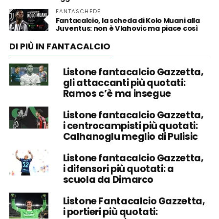
FANTASCHEDE
Fantacalcio, la scheda di Kolo Muani alla
Juventus: non è Vlahovic ma piace così
DI PIÙ IN FANTACALCIO
Listone fantacalcio Gazzetta,
gli attaccanti più quotati:
Ramos c’è ma insegue
Listone fantacalcio Gazzetta,
i centrocampisti più quotati:
Calhanoglu meglio di Pulisic
Listone fantacalcio Gazzetta,
i difensori più quotati: a
scuola da Dimarco
Listone Fantacalcio Gazzetta,
i portieri più quotati: