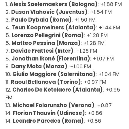
1.
Alexis Saelemaekers (Bologna)
: +1.88 FM
2.
Dusan Vlahovic (Juventus)
: +1.54 FM
3.
Paulo Dybala (Roma)
: +1.50 FM
4.
Teun Koopmeiners (Atalanta)
: +1.44 FM
5.
Lorenzo Pellegrini (Roma)
: +1.28 FM
5.
Matteo Pessina (Monza)
: +1.28 FM
7.
Davide Frattesi (Inter)
: +1.26 FM
8.
Jonathan Ikoné (Fiorentina)
: +1.07 FM
9.
Dany Mota (Monza)
: +1.06 FM
10.
Giulio Maggiore (Salernitana)
: +1.04 FM
11.
Raoul Bellanova (Torino)
: +0.97 FM
12.
Charles De Ketelaere (Atalanta)
: +0.95
FM
13.
Michael Folorunsho (Verona)
: +0.87
14.
Florian Thauvin (Udinese)
: +0.86
14.
Leandro Paredes (Roma)
: +0.86