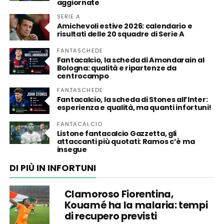
aggiornate
SERIE A
Amichevoli estive 2026: calendario e
risultati delle 20 squadre di Serie A
FANTASCHEDE
Fantacalcio, la scheda di Amondarain al
Bologna: qualità e ripartenze da
centrocampo
FANTASCHEDE
Fantacalcio, la scheda di Stones all’Inter:
esperienza e qualità, ma quanti infortuni!
FANTACALCIO
Listone fantacalcio Gazzetta, gli
attaccanti più quotati: Ramos c’è ma
insegue
DI PIÙ IN INFORTUNI
Clamoroso Fiorentina,
Kouamé ha la malaria: tempi
di recupero previsti