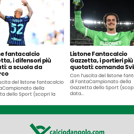
ne fantacalcio
Listone Fantacalcio
ta, i difensori più
Gazzetta, i portieri più
ti: a scuola da
quotati: comanda Svi
rco
Con l’uscita del listone fan
di FantaCampionato della
scita del listone fantacalcio
Gazzetta dello Sport (scopr
taCampionato della
data...
a dello Sport (scopri la