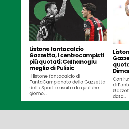
Listone fantacalcio
Listo
Gazzetta, i centrocampisti
Gazzet
più quotati: Calhanoglu
quota
meglio di Pulisic
Dima
Il listone fantacalcio di
Con l’u
FantaCampionato della Gazzetta
di Fan
dello Sport è uscito da qualche
Gazzett
giorno,...
data...