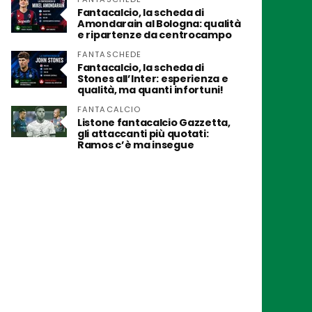
Fantacalcio, la scheda di
Amondarain al Bologna: qualità
e ripartenze da centrocampo
FANTASCHEDE
Fantacalcio, la scheda di
Stones all’Inter: esperienza e
qualità, ma quanti infortuni!
FANTACALCIO
Listone fantacalcio Gazzetta,
gli attaccanti più quotati:
Ramos c’è ma insegue