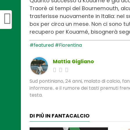
Quanto successo a Kouamé è già acca
Traorè ai tempi del Bournemouth, alc
trasferisse nuovamente in Italia: nel s
box per circa un mese. Non ci sono tut
recupero per Kouamé, bisognerà seguir
#featured
#Fiorentina
Mattia Gigliano
Sud pontiniano, 24 anni, malato di calcio, f
informare.. e il rumore dei tasti premuti fre
testa.
DI PIÙ IN FANTACALCIO