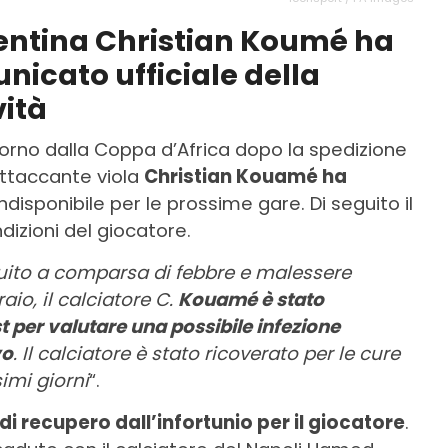
rentina Christian Koumé ha
unicato ufficiale della
vità
ritorno dalla Coppa d’Africa dopo la spedizione
attaccante viola
Christian Kouamé ha
disponibile per le prossime gare. Di seguito il
dizioni del giocatore.
uito a comparsa di febbre e malessere
raio, il calciatore C.
Kouamé è stato
st per valutare una possibile infezione
vo
. Il calciatore è stato ricoverato per le cure
imi giorni
“.
di recupero dall’infortunio per il giocatore
.