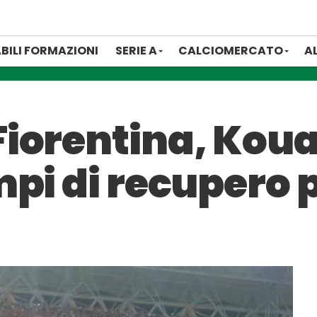
BILI FORMAZIONI
SERIE A
CALCIOMERCATO
A
iorentina, Koua
pi di recupero p