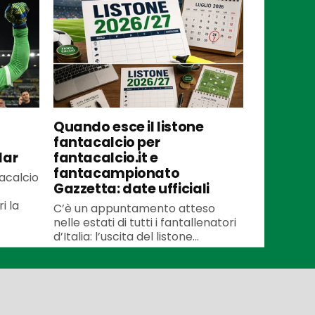
Quando esce il listone
fantacalcio per
lar
fantacalcio.it e
fantacampionato
tacalcio
Gazzetta: date ufficiali
i la
C’è un appuntamento atteso
nelle estati di tutti i fantallenatori
d’Italia: l’uscita del listone...