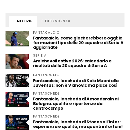
NOTIZIE
DI TENDENZA
FANTACALCIO
Fantacalcio, come giocherebbero oggi: le
formazioni tipo delle 20 squadre di Serie A
aggiornate
SERIE A
Amichevoli estive 2026: calendario e
risultati delle 20 squadre di Serie A
FANTASCHEDE
Fantacalcio, la scheda di Kolo Muani alla
Juventus: non è Vlahovic ma piace così
FANTASCHEDE
Fantacalcio, la scheda di Amondarain al
Bologna: qualità e ripartenze da
centrocampo
FANTASCHEDE
Fantacalcio, la scheda di Stones all’Inter:
esperienza e qualità, ma quanti infortuni!