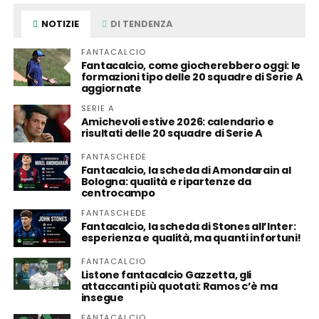
NOTIZIE
DI TENDENZA
FANTACALCIO
Fantacalcio, come giocherebbero oggi: le
formazioni tipo delle 20 squadre di Serie A
aggiornate
SERIE A
Amichevoli estive 2026: calendario e
risultati delle 20 squadre di Serie A
FANTASCHEDE
Fantacalcio, la scheda di Amondarain al
Bologna: qualità e ripartenze da
centrocampo
FANTASCHEDE
Fantacalcio, la scheda di Stones all’Inter:
esperienza e qualità, ma quanti infortuni!
FANTACALCIO
Listone fantacalcio Gazzetta, gli
attaccanti più quotati: Ramos c’è ma
insegue
FANTACALCIO