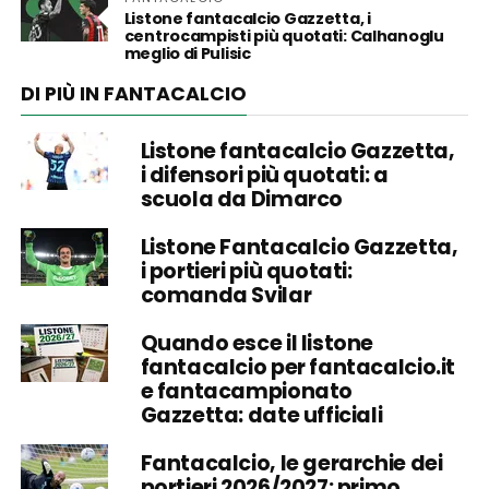
Listone fantacalcio Gazzetta, i
centrocampisti più quotati: Calhanoglu
meglio di Pulisic
DI PIÙ IN FANTACALCIO
Listone fantacalcio Gazzetta,
i difensori più quotati: a
scuola da Dimarco
Listone Fantacalcio Gazzetta,
i portieri più quotati:
comanda Svilar
Quando esce il listone
fantacalcio per fantacalcio.it
e fantacampionato
Gazzetta: date ufficiali
Fantacalcio, le gerarchie dei
portieri 2026/2027: primo,