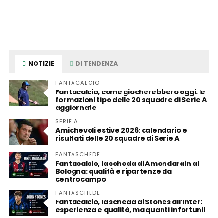
NOTIZIE
DI TENDENZA
FANTACALCIO
Fantacalcio, come giocherebbero oggi: le
formazioni tipo delle 20 squadre di Serie A
aggiornate
SERIE A
Amichevoli estive 2026: calendario e
risultati delle 20 squadre di Serie A
FANTASCHEDE
Fantacalcio, la scheda di Amondarain al
Bologna: qualità e ripartenze da
centrocampo
FANTASCHEDE
Fantacalcio, la scheda di Stones all’Inter:
esperienza e qualità, ma quanti infortuni!