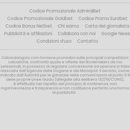
Codice Promozionale AdmiralBet
Codice Promozionale Goldbet
Codice Promo Eurobet
Codice Bonus Netbet
Chi siamo
Carta del giornalista
Pubblicità e affiliazioni
Collabora con noi
Google News
Condizioni d’uso
Contatto
Calciodangolo.com fornisce pronostici sulle principali competizioni
calcistiche, confronta quote e offerte dei Bookmakers da noi
selezionati, in possesso di regolare concessione ad operare in Italia
rilasciata dall’Agenzia delle Dogane e dei Monopoli. Il servizio, come
indicato dall’Autorità per le garanzie nelle comunicazioni al punto 5.6
delle proprie Linee Guida (allegate alla delibera 132/19/CONS),
è effettuato nel rispetto del principio di continenza, non
ingannevolezza e trasparenza e non costituisce pertanto una forma
di pubblicità.