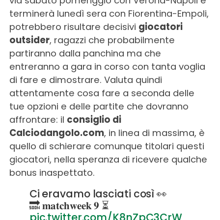
via sabato pomeriggio con Verona-Napoli e
terminerà lunedì sera con Fiorentina-Empoli,
potrebbero risultare decisivi
giocatori
outsider
, ragazzi che probabilmente
partiranno dalla panchina ma che
entreranno a gara in corso con tanta voglia
di fare e dimostrare. Valuta quindi
attentamente cosa fare a seconda delle
tue opzioni e delle partite che dovranno
affrontare: il
consiglio di
Calciodangolo.com
, in linea di massima, è
quello di schierare comunque titolari questi
giocatori, nella speranza di ricevere qualche
bonus inaspettato.
Ci eravamo lasciati così 👀
🔜 𝐦𝐚𝐭𝐜𝐡𝐰𝐞𝐞𝐤 𝟗 ⏳
pic.twitter.com/K8nZpC3CrW