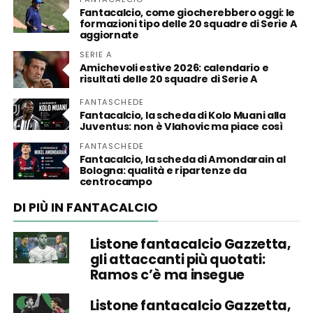
Fantacalcio, come giocherebbero oggi: le
formazioni tipo delle 20 squadre di Serie A
aggiornate
SERIE A
Amichevoli estive 2026: calendario e
risultati delle 20 squadre di Serie A
FANTASCHEDE
Fantacalcio, la scheda di Kolo Muani alla
Juventus: non è Vlahovic ma piace così
FANTASCHEDE
Fantacalcio, la scheda di Amondarain al
Bologna: qualità e ripartenze da
centrocampo
DI PIÙ IN FANTACALCIO
Listone fantacalcio Gazzetta,
gli attaccanti più quotati:
Ramos c’è ma insegue
Listone fantacalcio Gazzetta,