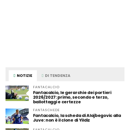
NOTIZIE
DI TENDENZA
FANTACALCIO
Fantacalcio, le gerarchie dei portieri
2026/2027: primo, secondo e terzo,
ballottaggi e certezze
FANTASCHEDE
Fantacalcio, la scheda di Alajbegovic alla
Juve: non è il clone di Yildiz
FANTACALCIO