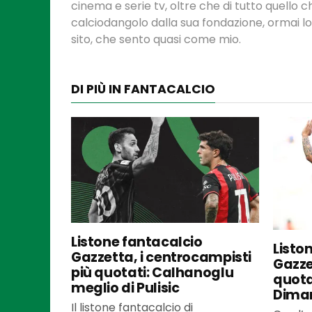
cinema e serie tv, oltre che di tutto quello
calciodangolo dalla sua fondazione, ormai l
sito, che sento quasi come mio.
DI PIÙ IN FANTACALCIO
Listone fantacalcio
Listo
Gazzetta, i centrocampisti
Gazzet
più quotati: Calhanoglu
quota
meglio di Pulisic
Dima
Il listone fantacalcio di