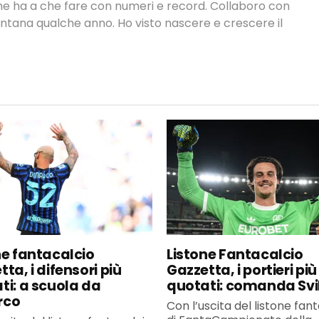
 che ha a che fare con numeri e record. Collaboro con
ontana qualche anno. Ho visto nascere e crescere il
ne fantacalcio
Listone Fantacalcio
ta, i difensori più
Gazzetta, i portieri più
ti: a scuola da
quotati: comanda Svi
rco
Con l’uscita del listone fan