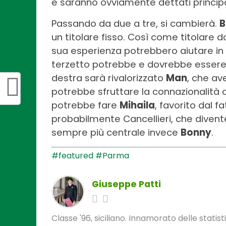
e saranno ovviamente dettati princi
Passando da due a tre, si cambierà.
B
un titolare fisso. Così come titolare
sua esperienza potrebbero aiutare in 
terzetto potrebbe e dovrebbe esser
destra sarà rivalorizzato
Man
, che av
potrebbe sfruttare la connazionalità d
potrebbe fare
Mihaila
, favorito dal 
probabilmente Cancellieri, che divente
sempre più centrale invece
Bonny
.
#featured
#Parma
Giuseppe Patti
Classe '96, siciliano. Innamorato delle statis