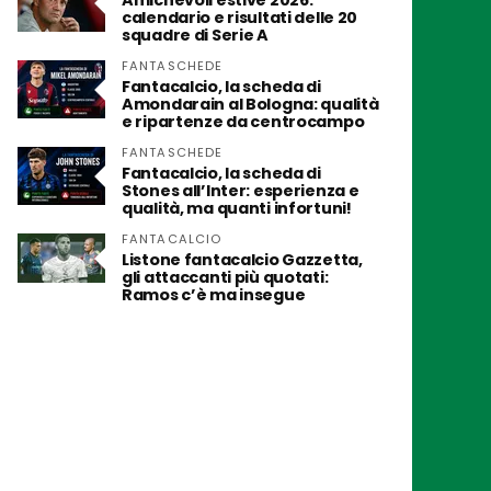
Amichevoli estive 2026:
calendario e risultati delle 20
squadre di Serie A
FANTASCHEDE
Fantacalcio, la scheda di
Amondarain al Bologna: qualità
e ripartenze da centrocampo
FANTASCHEDE
Fantacalcio, la scheda di
Stones all’Inter: esperienza e
qualità, ma quanti infortuni!
FANTACALCIO
Listone fantacalcio Gazzetta,
gli attaccanti più quotati:
Ramos c’è ma insegue