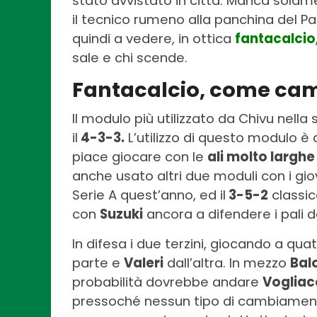
stato avvistato in città. Manca solam
il tecnico rumeno alla panchina del P
quindi a vedere, in ottica
fantacalcio
sale e chi scende.
Fantacalcio, come cam
Il modulo più utilizzato da Chivu nella 
il
4-3-3.
L’utilizzo di questo modulo è
piace giocare con le
ali molto larghe
anche usato altri due moduli con i giov
Serie A quest’anno, ed il
3-5-2
classic
con
Suzuki
ancora a difendere i pali de
In difesa i due terzini, giocando a qua
parte e
Valeri
dall’altra. In mezzo
Bal
probabilità dovrebbe andare
Vogliac
pressoché nessun tipo di cambiamen