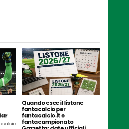
Quando esce il listone
fantacalcio per
lar
fantacalcio.it e
fantacampionato
tacalcio
Gazzetta: date ufficiali