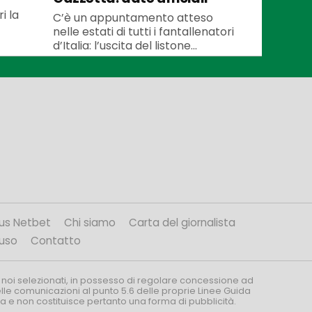
i la
C’è un appuntamento atteso
nelle estati di tutti i fantallenatori
d’Italia: l’uscita del listone...
us Netbet
Chi siamo
Carta del giornalista
’uso
Contatto
 noi selezionati, in possesso di regolare concessione ad
nelle comunicazioni al punto 5.6 delle proprie Linee Guida
za e non costituisce pertanto una forma di pubblicità.