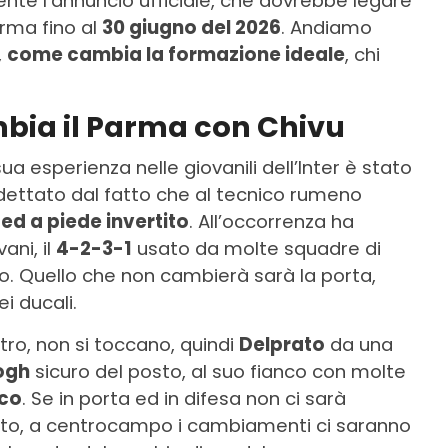
ente l’annuncio ufficiale, che dovrebbe legare
arma fino al
30 giugno del 2026
. Andiamo
,
come cambia la formazione ideale
, chi
bia il Parma con Chivu
sua esperienza nelle giovanili dell’Inter è stato
 dettato dal fatto che al tecnico rumeno
 ed a piede invertito
. All’occorrenza ha
ani, il
4-2-3-1
usato da molte squadre di
o. Quello che non cambierà sarà la porta,
i ducali.
ttro, non si toccano, quindi
Delprato
da una
ogh
sicuro del posto, al suo fianco con molte
co
. Se in porta ed in difesa non ci sarà
to, a centrocampo i cambiamenti ci saranno