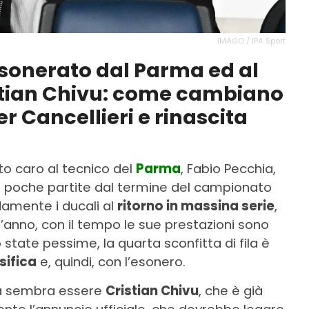
IMAGO / IPA Sport
esonerato dal Parma ed al
istian Chivu: come cambiano
r Cancellieri e rinascita
to caro al tecnico del
Parma
, Fabio Pecchia,
a poche partite dal termine del campionato
damente i ducali al
ritorno in massina serie
,
anno, con il tempo le sue prestazioni sono
 state pessime, la quarta sconfitta di fila è
sifica
e, quindi, con l’esonero.
ina sembra essere
Cristian Chivu
, che è già