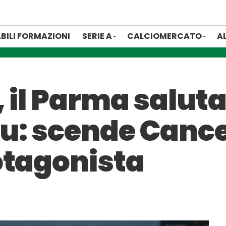
BILI FORMAZIONI
SERIE A
CALCIOMERCATO
A
 il Parma saluta
u: scende Cancel
otagonista