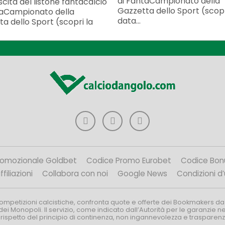
di FantaCampionato della
scita del listone fantacalcio
Gazzetta dello Sport (scopr
taCampionato della
data...
a dello Sport (scopri la
romozionale Goldbet
Codice Promo Eurobet
Codice Bon
filiazioni
Collabora con noi
Google News
Condizioni d
competizioni calcistiche, confronta quote e offerte dei Bookmakers da
dei Monopoli. Il servizio, come indicato dall’Autorità per le garanzie 
l rispetto del principio di continenza, non ingannevolezza e trasparen