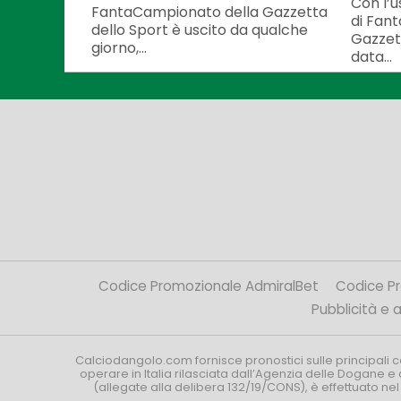
Con l’u
FantaCampionato della Gazzetta
di Fan
dello Sport è uscito da qualche
Gazzett
giorno,...
data...
Codice Promozionale AdmiralBet
Codice P
Pubblicità e af
Calciodangolo.com fornisce pronostici sulle principali 
operare in Italia rilasciata dall’Agenzia delle Dogane e 
(allegate alla delibera 132/19/CONS), è effettuato ne