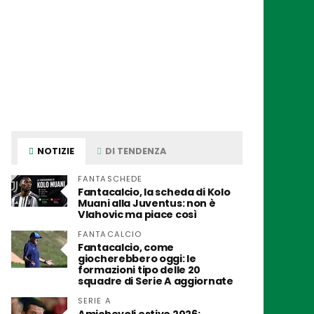
NOTIZIE
DI TENDENZA
FANTASCHEDE
Fantacalcio, la scheda di Kolo
Muani alla Juventus: non è
Vlahovic ma piace così
FANTACALCIO
Fantacalcio, come
giocherebbero oggi: le
formazioni tipo delle 20
squadre di Serie A aggiornate
SERIE A