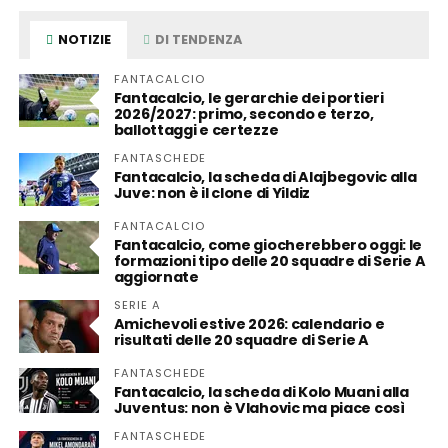
NOTIZIE
DI TENDENZA
FANTACALCIO
Fantacalcio, le gerarchie dei portieri
2026/2027: primo, secondo e terzo,
ballottaggi e certezze
FANTASCHEDE
Fantacalcio, la scheda di Alajbegovic alla
Juve: non è il clone di Yildiz
FANTACALCIO
Fantacalcio, come giocherebbero oggi: le
formazioni tipo delle 20 squadre di Serie A
aggiornate
SERIE A
Amichevoli estive 2026: calendario e
risultati delle 20 squadre di Serie A
FANTASCHEDE
Fantacalcio, la scheda di Kolo Muani alla
Juventus: non è Vlahovic ma piace così
FANTASCHEDE