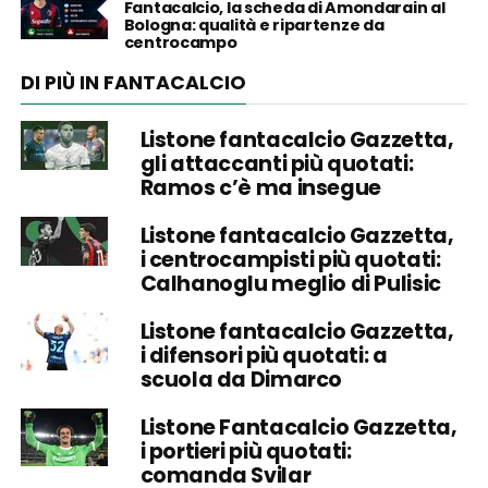
Fantacalcio, la scheda di Amondarain al
Bologna: qualità e ripartenze da
centrocampo
DI PIÙ IN FANTACALCIO
Listone fantacalcio Gazzetta,
gli attaccanti più quotati:
Ramos c’è ma insegue
Listone fantacalcio Gazzetta,
i centrocampisti più quotati:
Calhanoglu meglio di Pulisic
Listone fantacalcio Gazzetta,
i difensori più quotati: a
scuola da Dimarco
Listone Fantacalcio Gazzetta,
i portieri più quotati:
comanda Svilar