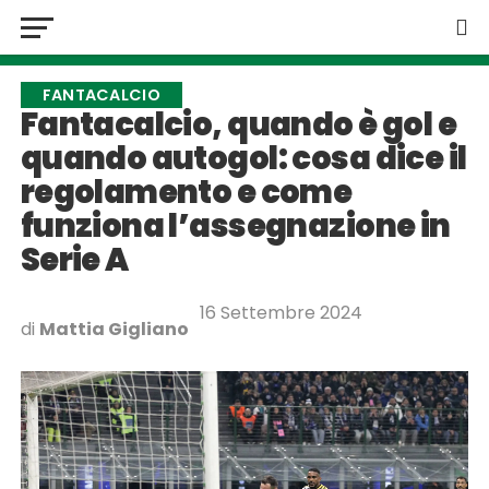
FANTACALCIO
Fantacalcio, quando è gol e
quando autogol: cosa dice il
regolamento e come
funziona l’assegnazione in
Serie A
16 Settembre 2024
di
Mattia Gigliano