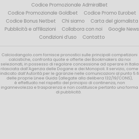
Codice Promozionale AdmiralBet
Codice Promozionale Goldbet
Codice Promo Eurobet
Codice Bonus Netbet
Chi siamo
Carta del giornalista
Pubblicità e affiliazioni
Collabora con noi
Google News
Condizioni d’uso
Contatto
Calciodangolo.com fornisce pronostici sulle principali competizioni
calcistiche, confronta quote e offerte dei Bookmakers da noi
selezionati, in possesso di regolare concessione ad operare in Italia
rilasciata dall’Agenzia delle Dogane e dei Monopoli. Il servizio, come
indicato dall’Autorità per le garanzie nelle comunicazioni al punto 5.6
delle proprie Linee Guida (allegate alla delibera 132/19/CONS),
è effettuato nel rispetto del principio di continenza, non
ingannevolezza e trasparenza e non costituisce pertanto una forma
di pubblicità.