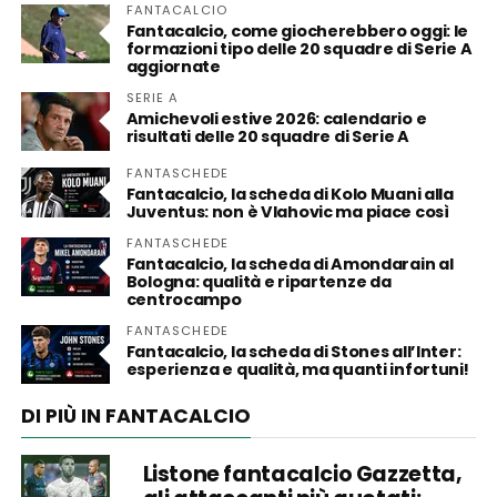
FANTACALCIO
Fantacalcio, come giocherebbero oggi: le
formazioni tipo delle 20 squadre di Serie A
aggiornate
SERIE A
Amichevoli estive 2026: calendario e
risultati delle 20 squadre di Serie A
FANTASCHEDE
Fantacalcio, la scheda di Kolo Muani alla
Juventus: non è Vlahovic ma piace così
FANTASCHEDE
Fantacalcio, la scheda di Amondarain al
Bologna: qualità e ripartenze da
centrocampo
FANTASCHEDE
Fantacalcio, la scheda di Stones all’Inter:
esperienza e qualità, ma quanti infortuni!
DI PIÙ IN FANTACALCIO
Listone fantacalcio Gazzetta,