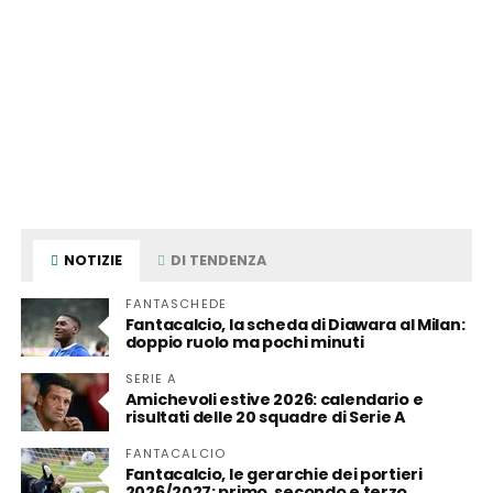
NOTIZIE
DI TENDENZA
FANTASCHEDE
Fantacalcio, la scheda di Diawara al Milan:
doppio ruolo ma pochi minuti
SERIE A
Amichevoli estive 2026: calendario e
risultati delle 20 squadre di Serie A
FANTACALCIO
Fantacalcio, le gerarchie dei portieri
2026/2027: primo, secondo e terzo,