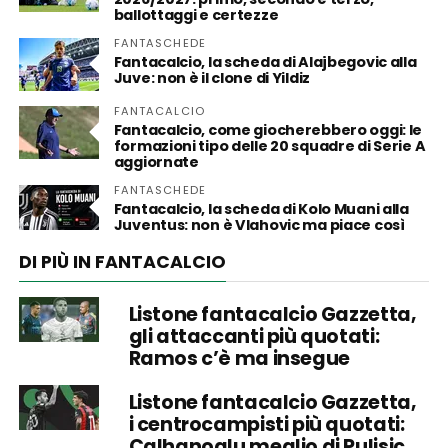
ballottaggi e certezze
FANTASCHEDE
Fantacalcio, la scheda di Alajbegovic alla
Juve: non è il clone di Yildiz
FANTACALCIO
Fantacalcio, come giocherebbero oggi: le
formazioni tipo delle 20 squadre di Serie A
aggiornate
FANTASCHEDE
Fantacalcio, la scheda di Kolo Muani alla
Juventus: non è Vlahovic ma piace così
DI PIÙ IN FANTACALCIO
Listone fantacalcio Gazzetta,
gli attaccanti più quotati:
Ramos c’è ma insegue
Listone fantacalcio Gazzetta,
i centrocampisti più quotati:
Calhanoglu meglio di Pulisic