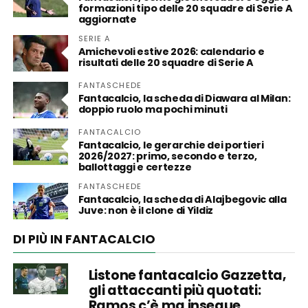
formazioni tipo delle 20 squadre di Serie A
aggiornate
SERIE A
Amichevoli estive 2026: calendario e
risultati delle 20 squadre di Serie A
FANTASCHEDE
Fantacalcio, la scheda di Diawara al Milan:
doppio ruolo ma pochi minuti
FANTACALCIO
Fantacalcio, le gerarchie dei portieri
2026/2027: primo, secondo e terzo,
ballottaggi e certezze
FANTASCHEDE
Fantacalcio, la scheda di Alajbegovic alla
Juve: non è il clone di Yildiz
DI PIÙ IN FANTACALCIO
Listone fantacalcio Gazzetta,
gli attaccanti più quotati:
Ramos c’è ma insegue