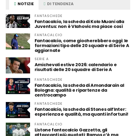
NOTIZIE
DI TENDENZA
FANTASCHEDE
Fantacalcio, la scheda di Kolo Muani alla
Juventus: non è Vlahovic ma piace così
FANTACALCIO
Fantacalcio, come giocherebbero oggi: le
formazioni tipo delle 20 squadre di Serie A
aggiornate
SERIE A
Amichevoli estive 2026: calendario e
risultati delle 20 squadre di Serie A
FANTASCHEDE
Fantacalcio, la scheda di Amondarain al
Bologna: qualità e ripartenze da
centrocampo
FANTASCHEDE
Fantacalcio, la scheda di Stones all’Inter:
esperienza e qualità, ma quanti infortuni!
FANTACALCIO
Listone fantacalcio Gazzetta, gli
attaccanti più quotati: Ramos c’è ma