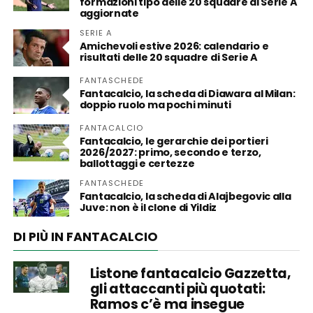
formazioni tipo delle 20 squadre di Serie A
aggiornate
SERIE A
Amichevoli estive 2026: calendario e
risultati delle 20 squadre di Serie A
FANTASCHEDE
Fantacalcio, la scheda di Diawara al Milan:
doppio ruolo ma pochi minuti
FANTACALCIO
Fantacalcio, le gerarchie dei portieri
2026/2027: primo, secondo e terzo,
ballottaggi e certezze
FANTASCHEDE
Fantacalcio, la scheda di Alajbegovic alla
Juve: non è il clone di Yildiz
DI PIÙ IN FANTACALCIO
Listone fantacalcio Gazzetta,
gli attaccanti più quotati:
Ramos c’è ma insegue