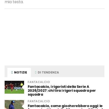
mia testa.
NOTIZIE
DI TENDENZA
FANTACALCIO
Fantacalcio, i rigoristi della Serie A
2026/2027: chi tira i rigori squadra per
squadra
FANTACALCIO
Fantacalcio, come giocherebbero oggi: le