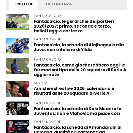
NOTIZIE
DI TENDENZA
FANTACALCIO
Fantacalcio, le gerarchie dei portieri
2026/2027: primo, secondo e terzo,
ballottaggi e certezze
FANTASCHEDE
Fantacalcio, la scheda di Alajbegovic alla
Juve: non è il clone di Yildiz
FANTACALCIO
Fantacalcio, come giocherebbero oggi: le
formazioni tipo delle 20 squadre di Serie A
aggiornate
SERIE A
Amichevoli estive 2026: calendario e
risultati delle 20 squadre di Serie A
FANTASCHEDE
Fantacalcio, la scheda di Kolo Muani alla
Juventus: non è Vlahovic ma piace così
FANTASCHEDE
Fantacalcio, la scheda di Amondarain al
Bologna: qualità e ripartenze da