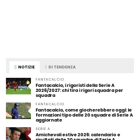
NOTIZIE
DI TENDENZA
FANTACALCIO
Fantacalcio, i rigoristi della Serie A
2026/2027: chi tira i rigori squadra per
squadra
FANTACALCIO
Fantacalcio, come giocherebbero oggi: le
formazioni tipo delle 20 squadre di Serie A
aggiornate
SERIE A
Amichevoli estive 2026: calendario e
risultati delle 20 squadre di Serie A