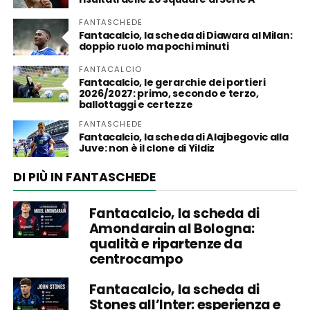
FANTASCHEDE
Fantacalcio, la scheda di Diawara al Milan:
doppio ruolo ma pochi minuti
FANTACALCIO
Fantacalcio, le gerarchie dei portieri
2026/2027: primo, secondo e terzo,
ballottaggi e certezze
FANTASCHEDE
Fantacalcio, la scheda di Alajbegovic alla
Juve: non è il clone di Yildiz
DI PIÙ IN FANTASCHEDE
Fantacalcio, la scheda di
Amondarain al Bologna:
qualità e ripartenze da
centrocampo
Fantacalcio, la scheda di
Stones all’Inter: esperienza e