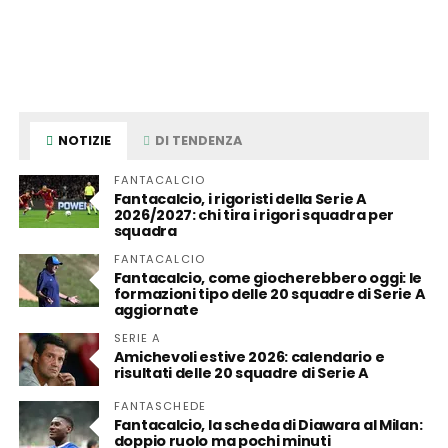
NOTIZIE
DI TENDENZA
FANTACALCIO
Fantacalcio, i rigoristi della Serie A
2026/2027: chi tira i rigori squadra per
squadra
FANTACALCIO
Fantacalcio, come giocherebbero oggi: le
formazioni tipo delle 20 squadre di Serie A
aggiornate
SERIE A
Amichevoli estive 2026: calendario e
risultati delle 20 squadre di Serie A
FANTASCHEDE
Fantacalcio, la scheda di Diawara al Milan:
doppio ruolo ma pochi minuti