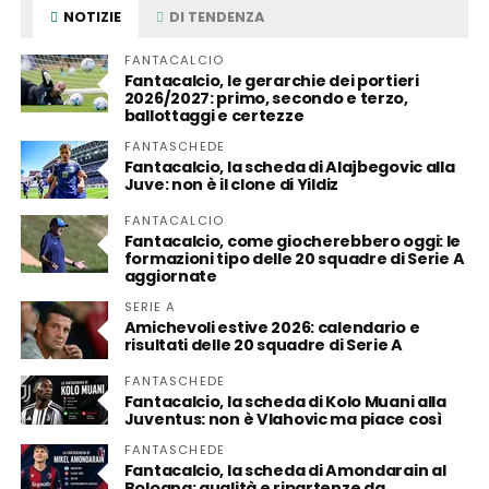
NOTIZIE
DI TENDENZA
FANTACALCIO
Fantacalcio, le gerarchie dei portieri
2026/2027: primo, secondo e terzo,
ballottaggi e certezze
FANTASCHEDE
Fantacalcio, la scheda di Alajbegovic alla
Juve: non è il clone di Yildiz
FANTACALCIO
Fantacalcio, come giocherebbero oggi: le
formazioni tipo delle 20 squadre di Serie A
aggiornate
SERIE A
Amichevoli estive 2026: calendario e
risultati delle 20 squadre di Serie A
FANTASCHEDE
Fantacalcio, la scheda di Kolo Muani alla
Juventus: non è Vlahovic ma piace così
FANTASCHEDE
Fantacalcio, la scheda di Amondarain al
Bologna: qualità e ripartenze da