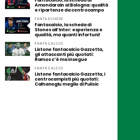
Fantacalcio, la scheda di
Amondarain al Bologna: qualità
e ripartenze da centrocampo
FANTASCHEDE
Fantacalcio, la scheda di
Stones all’Inter: esperienza e
qualità, ma quanti infortuni!
FANTACALCIO
Listone fantacalcio Gazzetta,
gli attaccanti più quotati:
Ramos c’è ma insegue
FANTACALCIO
Listone fantacalcio Gazzetta, i
centrocampisti più quotati:
Calhanoglu meglio di Pulisic