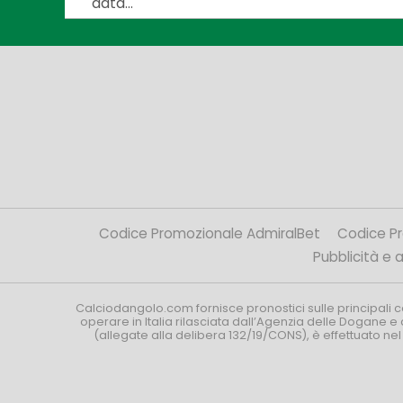
data...
Codice Promozionale AdmiralBet
Codice P
Pubblicità e af
Calciodangolo.com fornisce pronostici sulle principali 
operare in Italia rilasciata dall’Agenzia delle Dogane e 
(allegate alla delibera 132/19/CONS), è effettuato ne