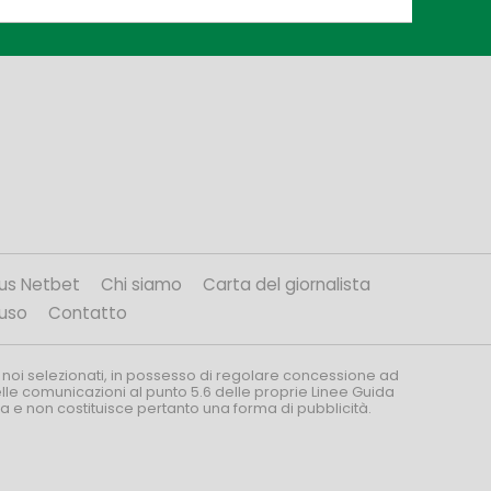
us Netbet
Chi siamo
Carta del giornalista
’uso
Contatto
 noi selezionati, in possesso di regolare concessione ad
nelle comunicazioni al punto 5.6 delle proprie Linee Guida
za e non costituisce pertanto una forma di pubblicità.