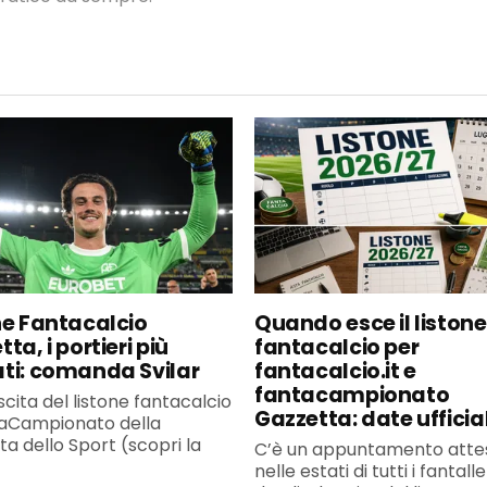
ne Fantacalcio
Quando esce il listone
ta, i portieri più
fantacalcio per
ti: comanda Svilar
fantacalcio.it e
fantacampionato
scita del listone fantacalcio
Gazzetta: date ufficial
taCampionato della
a dello Sport (scopri la
C’è un appuntamento atte
nelle estati di tutti i fantall