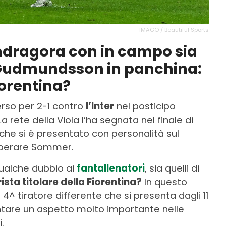
IMAGO / Beautiful Sports
andragora con in campo sia
 Gudmundsson in panchina:
Fiorentina?
rso per 2-1 contro
l’Inter
nel posticipo
a rete della Viola l’ha segnata nel finale di
 che si è presentato con personalità sul
superare Sommer.
qualche dubbio ai
fantallenatori
, sia quelli di
orista titolare della Fiorentina?
In questo
4^ tiratore differente che si presenta dagli 11
tare un aspetto molto importante nelle
.