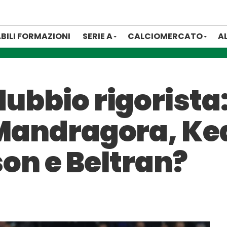
BILI FORMAZIONI
SERIE A
CALCIOMERCATO
A
ubbio rigorista: 
a Mandragora, Ke
n e Beltran?