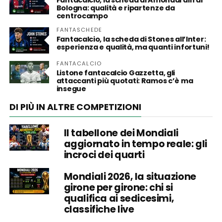
Bologna: qualità e ripartenze da
centrocampo
FANTASCHEDE
Fantacalcio, la scheda di Stones all’Inter:
esperienza e qualità, ma quanti infortuni!
FANTACALCIO
Listone fantacalcio Gazzetta, gli
attaccanti più quotati: Ramos c’è ma
insegue
DI PIÙ IN ALTRE COMPETIZIONI
Il tabellone dei Mondiali
aggiornato in tempo reale: gli
incroci dei quarti
Mondiali 2026, la situazione
girone per girone: chi si
qualifica ai sedicesimi,
classifiche live