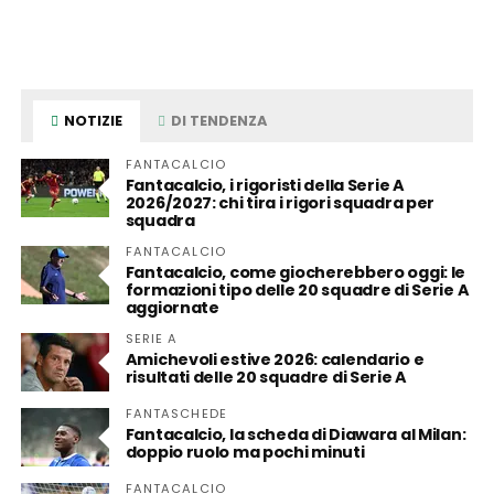
NOTIZIE
DI TENDENZA
FANTACALCIO
Fantacalcio, i rigoristi della Serie A
2026/2027: chi tira i rigori squadra per
squadra
FANTACALCIO
Fantacalcio, come giocherebbero oggi: le
formazioni tipo delle 20 squadre di Serie A
aggiornate
SERIE A
Amichevoli estive 2026: calendario e
risultati delle 20 squadre di Serie A
FANTASCHEDE
Fantacalcio, la scheda di Diawara al Milan:
doppio ruolo ma pochi minuti
FANTACALCIO