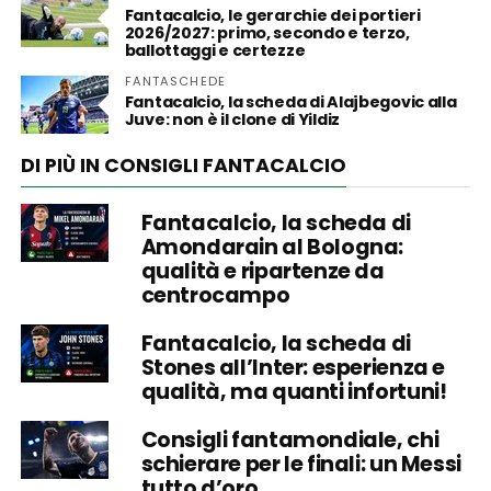
Fantacalcio, le gerarchie dei portieri
2026/2027: primo, secondo e terzo,
ballottaggi e certezze
FANTASCHEDE
Fantacalcio, la scheda di Alajbegovic alla
Juve: non è il clone di Yildiz
DI PIÙ IN CONSIGLI FANTACALCIO
Fantacalcio, la scheda di
Amondarain al Bologna:
qualità e ripartenze da
centrocampo
Fantacalcio, la scheda di
Stones all’Inter: esperienza e
qualità, ma quanti infortuni!
Consigli fantamondiale, chi
schierare per le finali: un Messi
tutto d’oro