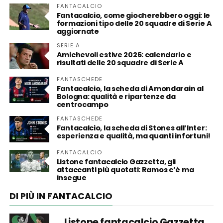
FANTACALCIO
Fantacalcio, come giocherebbero oggi: le
formazioni tipo delle 20 squadre di Serie A
aggiornate
SERIE A
Amichevoli estive 2026: calendario e
risultati delle 20 squadre di Serie A
FANTASCHEDE
Fantacalcio, la scheda di Amondarain al
Bologna: qualità e ripartenze da
centrocampo
FANTASCHEDE
Fantacalcio, la scheda di Stones all’Inter:
esperienza e qualità, ma quanti infortuni!
FANTACALCIO
Listone fantacalcio Gazzetta, gli
attaccanti più quotati: Ramos c’è ma
insegue
DI PIÙ IN FANTACALCIO
Listone fantacalcio Gazzetta,