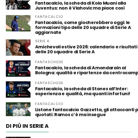
Fantacalcio, la scheda di Kolo Muani alla
Juventus: non è Vlahovic ma piace così
FANTACALCIO
Fantacalcio, come giocherebbero oggi: le
formazioni tipo delle 20 squadre di Serie A
aggiornate
SERIE A
Amichevoli estive 2026: calendario e risultati
delle 20 squadre di Serie A
FANTASCHEDE
Fantacalcio, la scheda di Amondarain al
Bologna: qualità e ripartenze da centrocam
FANTASCHEDE
Fantacalcio, la scheda di Stones all’Inter:
esperienza e qualità, ma quanti infortuni!
FANTACALCIO
Listone fantacalcio Gazzetta, gli attaccanti p
quotati: Ramos c’è ma insegue
DI PIÙ IN SERIE A