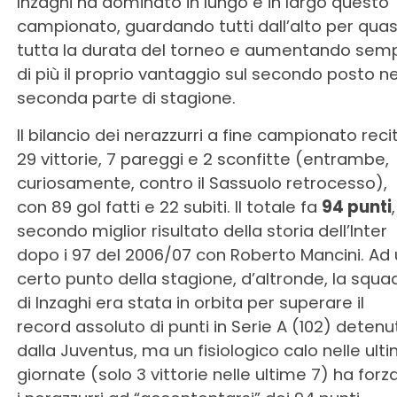
Inzaghi ha dominato in lungo e in largo questo
campionato, guardando tutti dall’alto per quas
tutta la durata del torneo e aumentando sem
di più il proprio vantaggio sul secondo posto ne
seconda parte di stagione.
Il bilancio dei nerazzurri a fine campionato reci
29 vittorie, 7 pareggi e 2 sconfitte (entrambe,
curiosamente, contro il Sassuolo retrocesso),
con 89 gol fatti e 22 subiti. Il totale fa
94 punti
,
secondo miglior risultato della storia dell’Inter
dopo i 97 del 2006/07 con Roberto Mancini. Ad 
certo punto della stagione, d’altronde, la squa
di Inzaghi era stata in orbita per superare il
record assoluto di punti in Serie A (102) detenu
dalla Juventus, ma un fisiologico calo nelle ult
giornate (solo 3 vittorie nelle ultime 7) ha forz