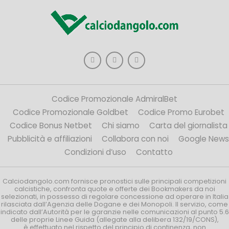
Codice Promozionale AdmiralBet
Codice Promozionale Goldbet
Codice Promo Eurobet
Codice Bonus Netbet
Chi siamo
Carta del giornalista
Pubblicità e affiliazioni
Collabora con noi
Google News
Condizioni d’uso
Contatto
Calciodangolo.com fornisce pronostici sulle principali competizioni
calcistiche, confronta quote e offerte dei Bookmakers da noi
selezionati, in possesso di regolare concessione ad operare in Italia
rilasciata dall’Agenzia delle Dogane e dei Monopoli. Il servizio, come
indicato dall’Autorità per le garanzie nelle comunicazioni al punto 5.6
delle proprie Linee Guida (allegate alla delibera 132/19/CONS),
è effettuato nel rispetto del principio di continenza, non