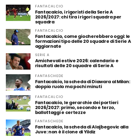
FANTACALCIO
Fantacalcio, i rigoristi della Serie A
2026/2027: chi tira i rigori squadra per
squadra
FANTACALCIO
Fantacalcio, come giocherebbero oggi: le
formazioni tipo delle 20 squadre di Serie A
aggiornate
SERIE A
Amichevoli estive 2026: calendario e
risultati delle 20 squadre di Serie A
FANTASCHEDE
Fantacalcio, la scheda di Diawara al Milan:
doppio ruolo ma pochi minuti
FANTACALCIO
Fantacalcio, le gerarchie dei portieri
2026/2027: primo, secondo e terzo,
ballottaggi e certezze
FANTASCHEDE
Fantacalcio, la scheda di Alajbegovic alla
Juve: non è il clone di Yildiz