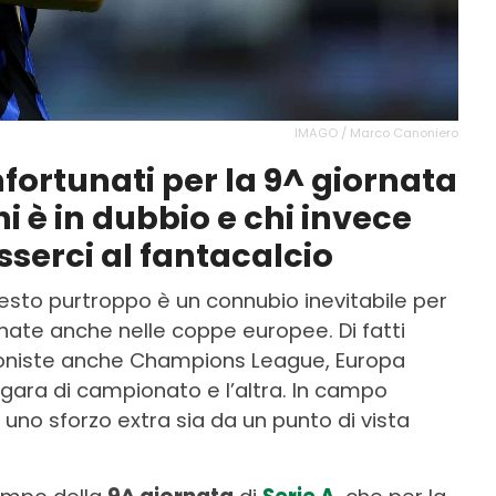
IMAGO / Marco Canoniero
nfortunati per la 9^ giornata
chi è in dubbio e chi invece
sserci al fantacalcio
esto purtroppo è un connubio inevitabile per
nate anche nelle coppe europee. Di fatti
oniste anche Champions League, Europa
ara di campionato e l’altra. In campo
 uno sforzo extra sia da un punto di vista