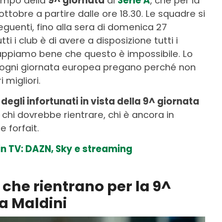
tempo della
9^ giornata
di
Serie A
, che per la
 ottobre a partire dalle ore 18.30. Le squadre si
eguenti, fino alla sera di domenica 27
ti i club è di avere a disposizione tutti i
sappiamo bene che questo è impossibile. Lo
 ogni giornata europea pregano perché non
i migliori.
 degli infortunati in vista della 9^ giornata
chi dovrebbe rientrare, chi è ancora in
 forfait.
in TV: DAZN, Sky e streaming
 che rientrano per la 9^
a Maldini