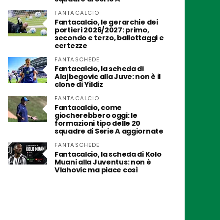
FANTACALCIO
Fantacalcio, le gerarchie dei
portieri 2026/2027: primo,
secondo e terzo, ballottaggi e
certezze
FANTASCHEDE
Fantacalcio, la scheda di
Alajbegovic alla Juve: non è il
clone di Yildiz
FANTACALCIO
Fantacalcio, come
giocherebbero oggi: le
formazioni tipo delle 20
squadre di Serie A aggiornate
FANTASCHEDE
Fantacalcio, la scheda di Kolo
Muani alla Juventus: non è
Vlahovic ma piace così