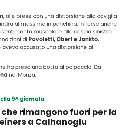
n
, alle prese con una distorsione alla caviglia
andrà al massimo in panchina. In forse anche
risentimento muscolare alla coscia sinistra.
ondizioni di
Pavoletti, Obert e Jankto.
e aveva accusato una distorsione al
che ha preso una botta al polpaccio. Da
gna
nel Monza.
nella 9^ giornata
i che rimangono fuori per la
einers a Calhanoglu