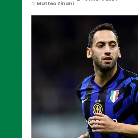
di
Matteo Zinani