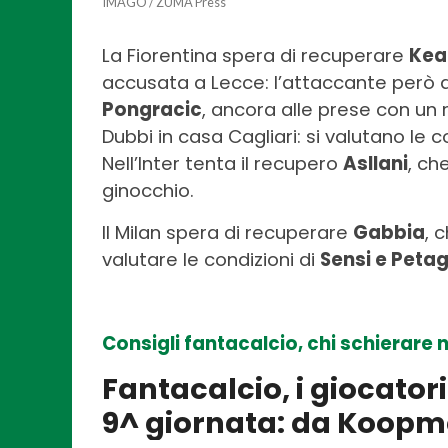
IMAGO / ZUMA Press
La Fiorentina spera di recuperare
Kea
accusata a Lecce: l’attaccante però 
Pongracic
, ancora alle prese con un 
Dubbi in casa Cagliari: si valutano le c
Nell’Inter tenta il recupero
Asllani
, ch
ginocchio.
Il Milan spera di recuperare
Gabbia
, 
valutare le condizioni di
Sensi e Peta
Consigli fantacalcio, chi schierare 
Fantacalcio, i giocator
9^ giornata: da Koopm