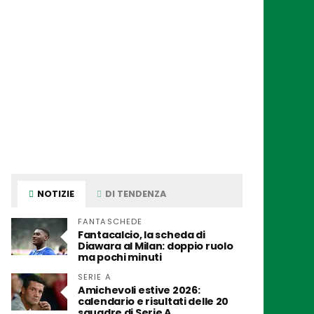
NOTIZIE
DI TENDENZA
FANTASCHEDE
Fantacalcio, la scheda di
Diawara al Milan: doppio ruolo
ma pochi minuti
SERIE A
Amichevoli estive 2026:
calendario e risultati delle 20
squadre di Serie A