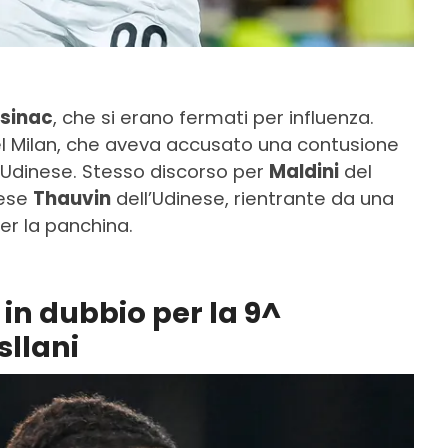
sinac
, che si erano fermati per influenza.
l Milan, che aveva accusato una contusione
l’Udinese. Stesso discorso per
Maldini
del
mese
Thauvin
dell’Udinese, rientrante da una
er la panchina.
 in dubbio per la 9^
sllani