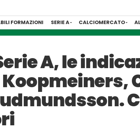
BILI FORMAZIONI
SERIE A
CALCIOMERCATO
A
erie A, le indicaz
: Koopmeiners, 
dmundsson. Chi
ri