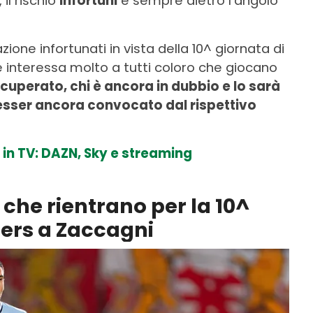
il rischio
infortuni
è sempre dietro l’angolo
one infortunati in vista della 10^ giornata di
interessa molto a tutti coloro che giocano
cuperato, chi è ancora in dubbio e lo sarà
ò esser ancora convocato dal rispettivo
 in TV: DAZN, Sky e streaming
 che rientrano per la 10^
ers a Zaccagni