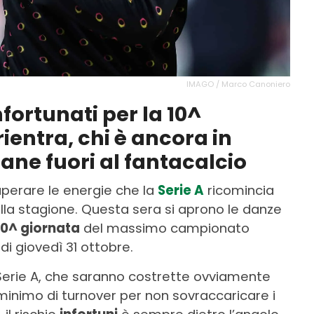
IMAGO / Marco Canoniero
nfortunati per la 10^
rientra, chi è ancora in
ane fuori al fantacalcio
uperare le energie che la
Serie A
ricomincia
ella stagione. Questa sera si aprono le danze
10^ giornata
del massimo campionato
 di giovedì 31 ottobre.
 Serie A, che saranno costrette ovviamente
inimo di turnover per non sovraccaricare i