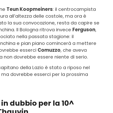
ane
Teun Koopmeiners
: il centrocampista
ura all’altezza delle costole, ma ora è
ato la sua convocazione, resta da capire se
nchina. Il Bologna ritrova invece
Ferguson
,
ociato nella passata stagione: il
nchina e pian piano comincerà a mettere
dovrebbe esserci
Comuzzo
, che aveva
a non dovrebbe essere niente di serio.
l capitano della Lazio è stato a riposo nel
, ma dovrebbe esserci per la prossima
 in dubbio per la 10^
 Thauvin