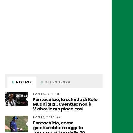
NOTIZIE
DI TENDENZA
FANTASCHEDE
Fantacalcio, la scheda di Kolo
Muani alla Juventus: non è
Vlahovic ma piace così
FANTACALCIO
Fantacalcio, come
giocherebbero oggi: le
formazioni tipo delle 20