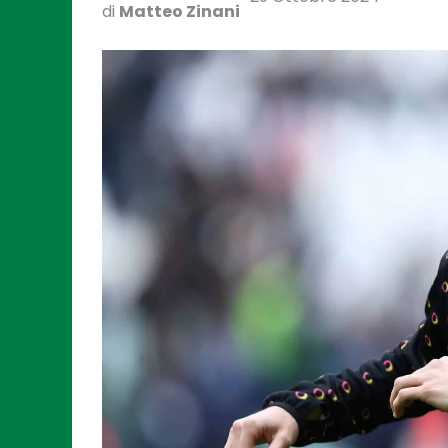
di
Matteo Zinani