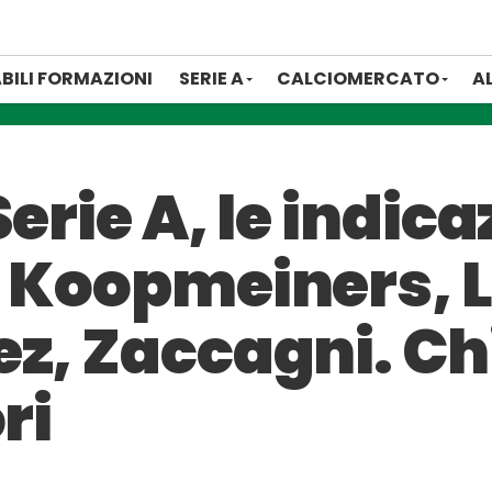
BILI FORMAZIONI
SERIE A
CALCIOMERCATO
A
erie A, le indicaz
: Koopmeiners, 
z, Zaccagni. Chi
ri