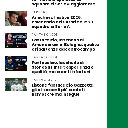
squadre di Serie A aggiornate
SERIE A
Amichevoli estive 2026:
calendario e risultati delle 20
squadre di Serie A
FANTASCHEDE
Fantacalcio, la scheda di
Amondarain al Bologna: qualità
e ripartenze da centrocampo
FANTASCHEDE
Fantacalcio, la scheda di
Stones all’Inter: esperienza e
qualità, ma quanti infortuni!
FANTACALCIO
Listone fantacalcio Gazzetta,
gli attaccanti più quotati:
Ramos c’è ma insegue