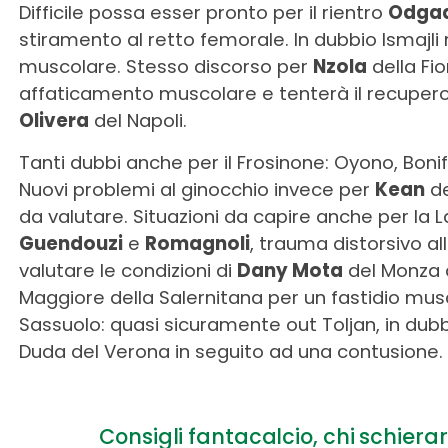
Difficile possa esser pronto per il rientro
Odga
stiramento al retto femorale. In dubbio Ismajli 
muscolare. Stesso discorso per
Nzola
della Fi
affaticamento muscolare e tenterà il recuper
Olivera
del Napoli.
Tanti dubbi anche per il Frosinone: Oyono, Bonifa
Nuovi problemi al ginocchio invece per
Kean
de
da valutare. Situazioni da capire anche per la L
Guendouzi
e
Romagnoli
, trauma distorsivo all
valutare le condizioni di
Dany Mota
del Monza d
Maggiore della Salernitana per un fastidio musc
Sassuolo: quasi sicuramente out Toljan, in dub
Duda del Verona in seguito ad una contusione.
Consigli fantacalcio, chi schierar