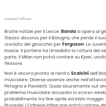
Iconsport / LaPresse
Brutte notizie per il Lecce:
Banda
si opera al gi
Stesso discorso per il Bologna, che perde il su
crociato del ginocchio per
Ferguson
. La Juven
invece: il portiere ha rimediato la rottura del s
parte. Il Milan non potrà contare su Kjaer, usc
flessore.
Non è ancora pronto al rientro
Scalvini
dell’Ata
muscolare. Diverse assenze anche nell’attacco 
Petagna e Pavoletti. Quasi sicuramente out a
problema muscolare accusato lo scorso weekend.
probabilmente tra fine aprile ed inizio maggio:
Provedel. L’Udinese infine non potrà contare a