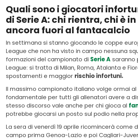
Quali sono i giocatori infort
di Serie A: chi rientra, chi è i
ancora fuori al fantacalcio
In settimana si stanno giocando le coppe euro
League che non ha visto in campo nessuna squa
formazioni del campionato di
Serie A
saranno p
League: si tratta di Milan, Roma, Atalanta e Fiore
spostamenti e maggior
rischio infortuni.
Il massimo campionato italiano volge ormai al 
fondamentale per tutti gli allenatori avere a dis
stesso discorso vale anche per chi gioca al
fa
potrebbe giocarsi un posto sul podio nella prop
La sera di venerdì 19 aprile ricomincerà come d
campo prima Genoa-Lazio e poi Cagliari-Juventus