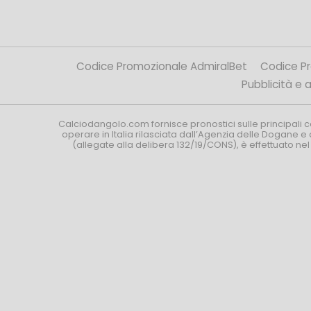
Codice Promozionale AdmiralBet
Codice P
Pubblicità e af
Calciodangolo.com fornisce pronostici sulle principali 
operare in Italia rilasciata dall’Agenzia delle Dogane e 
(allegate alla delibera 132/19/CONS), è effettuato ne