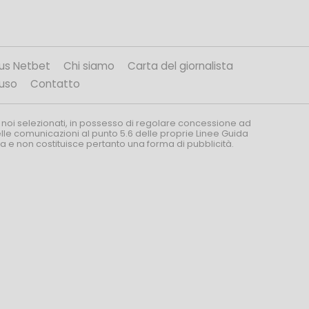
us Netbet
Chi siamo
Carta del giornalista
’uso
Contatto
 noi selezionati, in possesso di regolare concessione ad
nelle comunicazioni al punto 5.6 delle proprie Linee Guida
za e non costituisce pertanto una forma di pubblicità.