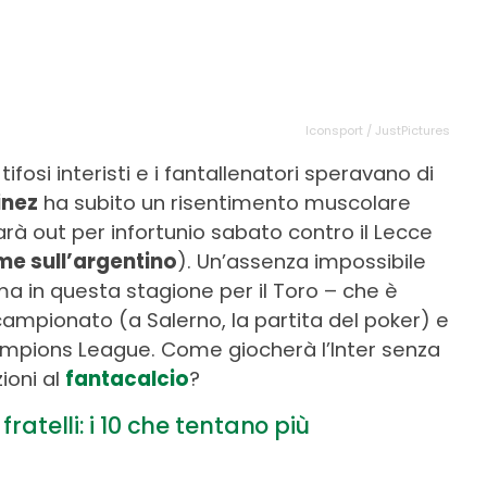
Iconsport / JustPictures
i tifosi interisti e i fantallenatori speravano di
inez
ha subito un risentimento muscolare
sarà out per infortunio sabato contro il Lecce
ime sull’argentino
). Un’assenza impossibile
ma in questa stagione per il Toro – che è
 campionato (a Salerno, la partita del poker) e
hampions League. Come giocherà l’Inter senza
ioni al
fantacalcio
?
fratelli: i 10 che tentano più