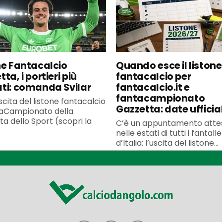
ne Fantacalcio
Quando esce il listone
ta, i portieri più
fantacalcio per
ti: comanda Svilar
fantacalcio.it e
fantacampionato
scita del listone fantacalcio
Gazzetta: date ufficial
taCampionato della
a dello Sport (scopri la
C’è un appuntamento atte
nelle estati di tutti i fantall
d’Italia: l’uscita del listone...