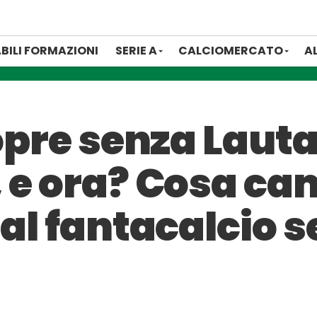
BILI FORMAZIONI
SERIE A
CALCIOMERCATO
A
copre senza Laut
 e ora? Cosa cam
al fantacalcio s