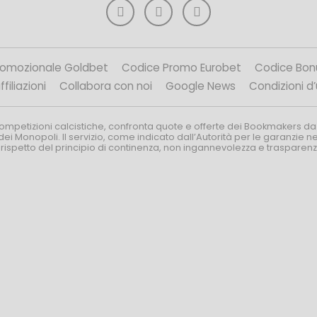
romozionale Goldbet
Codice Promo Eurobet
Codice Bon
filiazioni
Collabora con noi
Google News
Condizioni d
competizioni calcistiche, confronta quote e offerte dei Bookmakers da
dei Monopoli. Il servizio, come indicato dall’Autorità per le garanzie 
l rispetto del principio di continenza, non ingannevolezza e trasparen