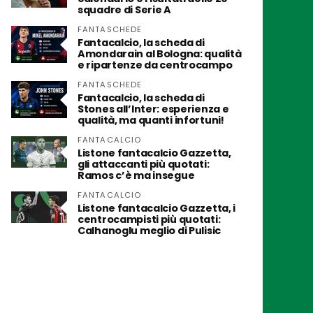
squadre di Serie A
FANTASCHEDE
Fantacalcio, la scheda di
Amondarain al Bologna: qualità
e ripartenze da centrocampo
FANTASCHEDE
Fantacalcio, la scheda di
Stones all’Inter: esperienza e
qualità, ma quanti infortuni!
FANTACALCIO
Listone fantacalcio Gazzetta,
gli attaccanti più quotati:
Ramos c’è ma insegue
FANTACALCIO
Listone fantacalcio Gazzetta, i
centrocampisti più quotati:
Calhanoglu meglio di Pulisic