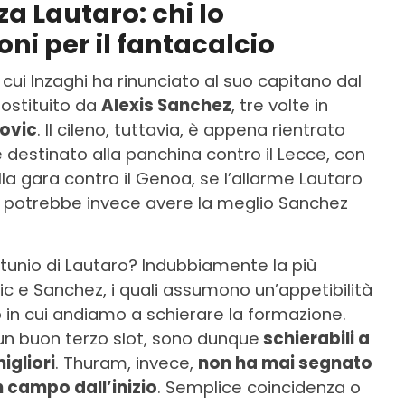
a Lautaro: chi lo
oni per il fantacalcio
 cui Inzaghi ha rinunciato al suo capitano dal
ostituito da
Alexis Sanchez
, tre volte in
ovic
. Il cileno, tuttavia, è appena rientrato
 destinato alla panchina contro il Lecce, con
la gara contro il Genoa, se l’allarme Lautaro
, potrebbe invece avere la meglio Sanchez
rtunio di Lautaro? Indubbiamente la più
c e Sanchez, i quali assumono un’appetibilità
 cui andiamo a schierare la formazione.
n buon terzo slot, sono dunque
schierabili a
igliori
. Thuram, invece,
non ha mai segnato
in campo dall’inizio
. Semplice coincidenza o