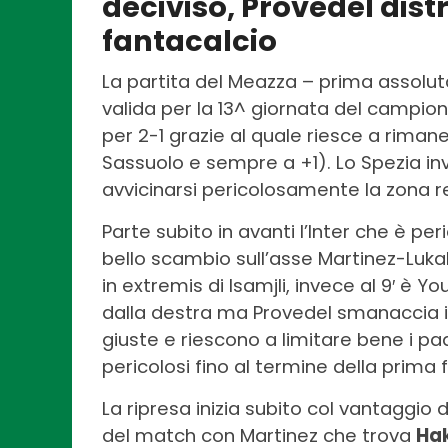
deciviso, Provedel distr
fantacalcio
La partita del Meazza – prima assolut
valida per la 13^ giornata del campio
per 2-1 grazie al quale riesce a rimaner
Sassuolo e sempre a +1). Lo Spezia 
avvicinarsi pericolosamente la zona r
Parte subito in avanti l’Inter che è per
bello scambio sull’asse Martinez-Lukak
in extremis di Isamjli, invece al 9′ è 
dalla destra ma Provedel smanaccia in
giuste e riescono a limitare bene i pa
pericolosi fino al termine della prima 
La ripresa inizia subito col vantaggio 
del match con Martinez che trova
Ha