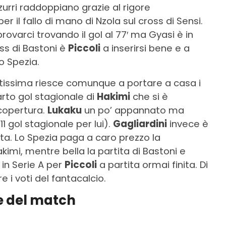
zzurri raddoppiano grazie al rigore
r il fallo di mano di Nzola sul cross di Sensi.
ovarci trovando il gol al 77′ ma Gyasi è in
oss di Bastoni è
Piccoli
a inserirsi bene e a
lo Spezia.
antissima riesce comunque a portare a casa i
arto gol stagionale di
Hakimi
che si è
copertura.
Lukaku
un po’ appannato ma
1 gol stagionale per lui).
Gagliardini
invece è
ta. Lo Spezia paga a caro prezzo la
akimi, mentre bella la partita di Bastoni e
in Serie A per
Piccoli
a partita ormai finita. Di
e i voti del fantacalcio.
le del match