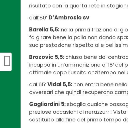
risultato con la quarta rete in stagio
dall’80’
D’Ambrosio sv
Barella 5,5:
nella prima frazione di gi
fa girare bene la palla non dando spazi
sua prestazione rispetto alle bellissi
Brozovic 5,5:
chiuso bene dai centroca
incappa in un’ammonizione al 18′ del
ottimale dopo l’uscita anzitempo nella
dal 65′
Vidal 5,5:
non entra bene nella 
avversari che quindi recuperano campo
Gagliardini 5:
sbaglia qualche passagg
preziose occasioni ai nerazzurri. Vista 
sostituito alla fine del primo tempo 