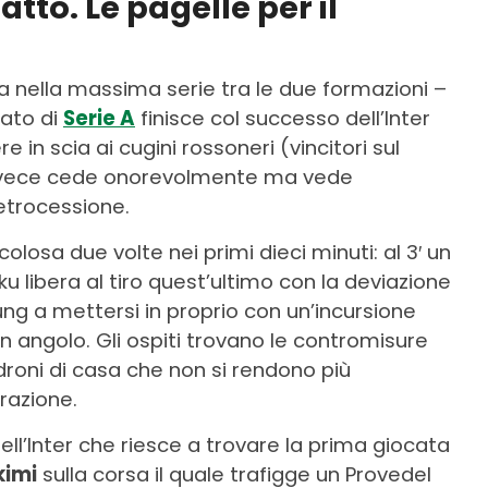
atto. Le pagelle per il
a nella massima serie tra le due formazioni –
nato di
Serie A
finisce col successo dell’Inter
e in scia ai cugini rossoneri (vincitori sul
invece cede onorevolmente ma vede
etrocessione.
icolosa due volte nei primi dieci minuti: al 3′ un
u libera al tiro quest’ultimo con la deviazione
Young a mettersi in proprio con un’incursione
 angolo. Gli ospiti trovano le contromisure
droni di casa che non si rendono più
frazione.
dell’Inter che riesce a trovare la prima giocata
kimi
sulla corsa il quale trafigge un Provedel