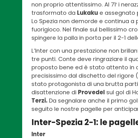
non proprio attentissimo. Al 71′ i nera
trasformato da
Lukaku
e assegnato pe
Lo Spezia non demorde e continua a pr
fuorigioco. Nel finale sul bellissimo cr
spingere la palla in porta per il 2-1 del
L’Inter con una prestazione non brill
tre punti. Conte deve ringraziare il qu
proposto bene ed è stato attento in 
precisissimo dal dischetto del rigore (1
stato protagonista di una brutta parti
disattenzione di
Provedel
sul gol di H
Terzi.
Da segnalare anche il primo gol 
seguito le nostre pagelle per anticipar
Inter-Spezia 2-1: le pagel
Inter