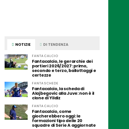
NOTIZIE
DI TENDENZA
FANTACALCIO
Fantacalcio, le gerarchie dei
portieri 2026/2027: primo,
secondo e terzo, ballottaggi e
certezze
FANTASCHEDE
Fantacalcio, la scheda di
Alajbegovic alla Juve: non è il
clone di Yildiz
FANTACALCIO
Fantacalcio, come
giocherebbero oggi: le
formazioni tipo delle 20
squadre di Serie A aggiornate