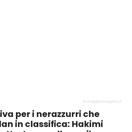
© imagephotoagency.it
iva per i nerazzurri che
lan in classifica: Hakimi