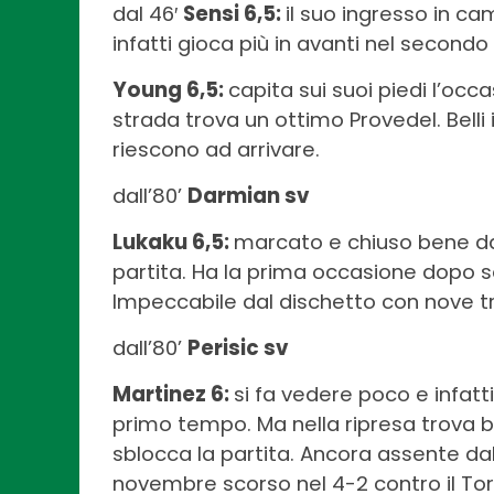
dal 46′
Sensi 6,5:
il suo ingresso in ca
infatti gioca più in avanti nel second
Young 6,5:
capita sui suoi piedi l’oc
strada trova un ottimo Provedel. Belli 
riescono ad arrivare.
dall’80’
Darmian sv
Lukaku 6,5:
marcato e chiuso bene dai
partita. Ha la prima occasione dopo so
Impeccabile dal dischetto con nove tra
dall’80’
Perisic sv
Martinez 6:
si fa vedere poco e infatt
primo tempo. Ma nella ripresa trova b
sblocca la partita. Ancora assente dal
novembre scorso nel 4-2 contro il Tor