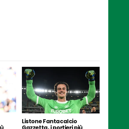
Listone Fantacalcio
iù
Gazzetta, i portieri più