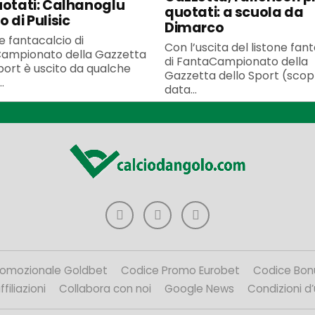
uotati: Calhanoglu
quotati: a scuola da
 di Pulisic
Dimarco
ne fantacalcio di
Con l’uscita del listone fan
ampionato della Gazzetta
di FantaCampionato della
port è uscito da qualche
Gazzetta dello Sport (scopr
.
data...
romozionale Goldbet
Codice Promo Eurobet
Codice Bon
filiazioni
Collabora con noi
Google News
Condizioni d