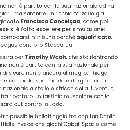
ino non è partito con la sua nazionale ed ha
gliari, ma sarebbe un rischio forzarlo già
 giocato
Francisco Conceiçao
, come poi
ese si è fatto espellere per simulazione:
accomodarsi in tribuna perché
squalificato
.
 League contro lo Stoccarda.
destra per
Timothy Weah
, che sta rientrando
ano non è partito con la sua nazionale per
a di sicuro non è ancora al meglio: Thiago
he cerchi di risparmiarlo e dargli ancora
o nazionale a stelle e strisce della Juventus,
 ha riportato un fastidio muscolare con la
sarà out contro la Lazio.
tro possibile ballottaggio tra capitan Danilo
Difficile invece che giochi Cabal. Spazio come