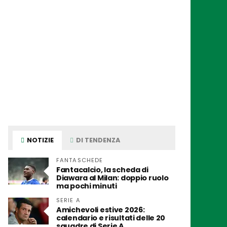
NOTIZIE
DI TENDENZA
FANTASCHEDE
Fantacalcio, la scheda di
Diawara al Milan: doppio ruolo
ma pochi minuti
SERIE A
Amichevoli estive 2026:
calendario e risultati delle 20
squadre di Serie A