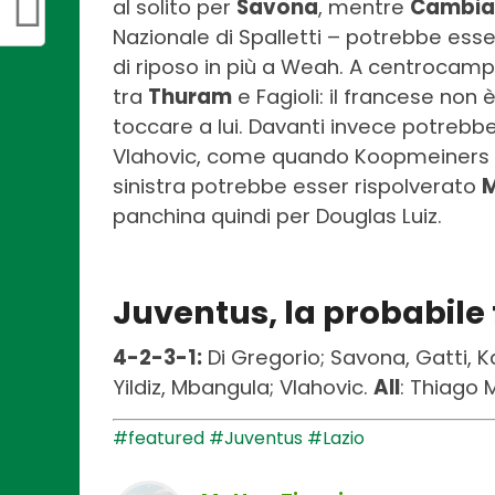
al solito per
Savona
, mentre
Cambia
Nazionale di Spalletti – potrebbe esse
di riposo in più a Weah. A centrocam
tra
Thuram
e Fagioli: il francese non
toccare a lui. Davanti invece potrebbe
Vlahovic, come quando Koopmeiners n
sinistra potrebbe esser rispolverato
panchina quindi per Douglas Luiz.
Juventus, la probabile
4-2-3-1:
Di Gregorio; Savona, Gatti, Ka
Yildiz, Mbangula; Vlahovic.
All
: Thiago 
#featured
#Juventus
#Lazio