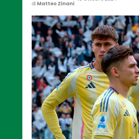
di
Matteo Zinani