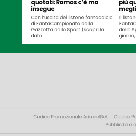
quotati: Ramos c’è ma
più q
insegue
meglio
Con l’uscita del listone fantacalcio
Il listo
di FantaCampionato della
FantaC
Gazzetta dello Sport (scopri la
dello S
data...
giorno,..
Codice Promozionale AdmiralBet
Codice P
Pubblicità e af