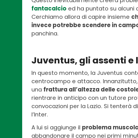
Questo inevitabilmente creerà problem
fantacalcio
ed ha puntato su alcuni d
Cerchiamo allora di capire insieme
ch
invece potrebbe scendere in camp
panchina.
Juventus, gli assenti e 
In questo momento, la Juventus conta 
centrocampo e attacco. Innanzitutto
una
frattura all’altezza delle costol
rientrare in anticipo con un tutore prot
convocazioni per la Lazio. Si tenterà 
l’Inter.
A lui si aggiunge il
problema muscol
abbandonare il campo nei primi minuti