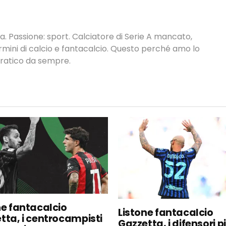
. Passione: sport. Calciatore di Serie A mancato,
termini di calcio e fantacalcio. Questo perché amo lo
 pratico da sempre.
ne fantacalcio
Listone fantacalcio
tta, i centrocampisti
Gazzetta, i difensori p