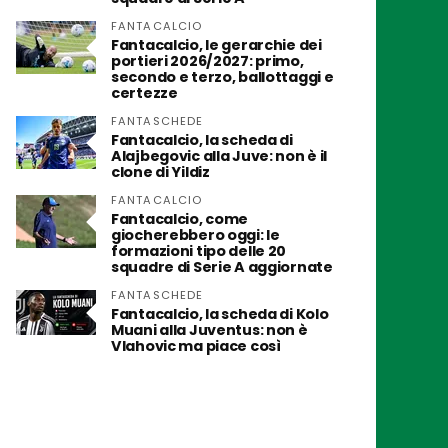
FANTACALCIO
Fantacalcio, le gerarchie dei
portieri 2026/2027: primo,
secondo e terzo, ballottaggi e
certezze
FANTASCHEDE
Fantacalcio, la scheda di
Alajbegovic alla Juve: non è il
clone di Yildiz
FANTACALCIO
Fantacalcio, come
giocherebbero oggi: le
formazioni tipo delle 20
squadre di Serie A aggiornate
FANTASCHEDE
Fantacalcio, la scheda di Kolo
Muani alla Juventus: non è
Vlahovic ma piace così