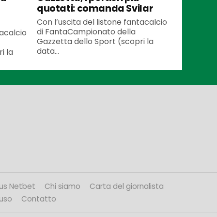
quotati: comanda Svilar
Con l’uscita del listone fantacalcio
di FantaCampionato della
tacalcio
Gazzetta dello Sport (scopri la
data...
i la
us Netbet
Chi siamo
Carta del giornalista
’uso
Contatto