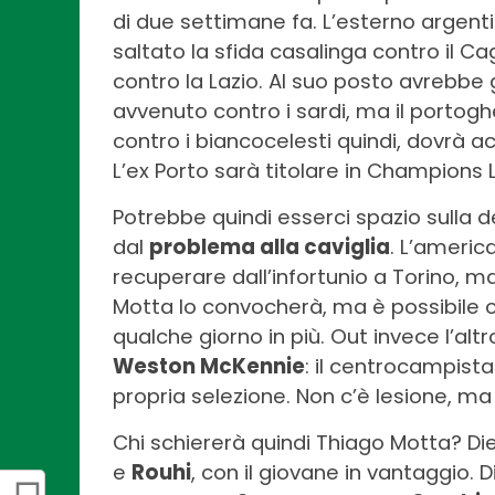
di due settimane fa. L’esterno argent
saltato la sfida casalinga contro il Ca
contro la Lazio. Al suo posto avrebbe
avvenuto contro i sardi, ma il portogh
contro i biancocelesti quindi, dovrà 
L’ex Porto sarà titolare in Champions
Potrebbe quindi esserci spazio sulla 
dal
problema alla caviglia
. L’americ
recuperare dall’infortunio a Torino, m
Motta lo convocherà, ma è possibile c
qualche giorno in più. Out invece l’altr
Weston McKennie
: il centrocampista
propria selezione. Non c’è lesione, ma 
Chi schiererà quindi Thiago Motta? Die
e
Rouhi
, con il giovane in vantaggio. 