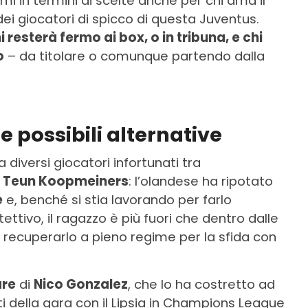
i in termini di scelte anche per chi ama il
ei giocatori di spicco di questa Juventus.
i resterà fermo ai box, o in tribuna, e chi
o
– da titolare o comunque partendo dalla
le possibili alternative
diversi giocatori infortunati tra
,
Teun Koopmeiners
: l’olandese ha ripotato
e
e, benché si stia lavorando per farlo
ettivo, il ragazzo è più fuori che dentro dalle
di recuperarlo a pieno regime per la sfida con
are
di
Nico Gonzalez
, che lo ha costretto ad
 della gara con il Lipsia in Champions League