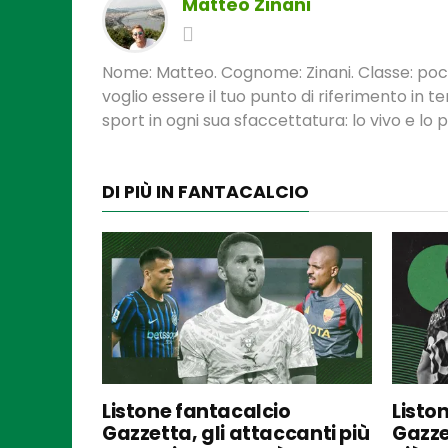
Matteo Zinani
Nome: Matteo. Cognome: Zinani. Classe: poca
voglio essere il tuo punto di riferimento in 
sport in ogni sua sfaccettatura: lo vivo e lo
DI PIÙ IN FANTACALCIO
Listone fantacalcio
Listo
Gazzetta, gli attaccanti più
Gazze