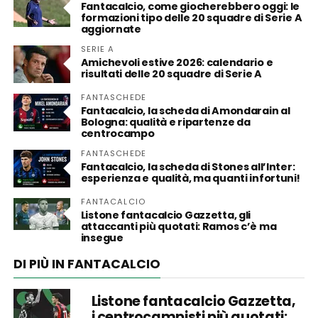
Fantacalcio, come giocherebbero oggi: le
formazioni tipo delle 20 squadre di Serie A
aggiornate
SERIE A
Amichevoli estive 2026: calendario e
risultati delle 20 squadre di Serie A
FANTASCHEDE
Fantacalcio, la scheda di Amondarain al
Bologna: qualità e ripartenze da
centrocampo
FANTASCHEDE
Fantacalcio, la scheda di Stones all’Inter:
esperienza e qualità, ma quanti infortuni!
FANTACALCIO
Listone fantacalcio Gazzetta, gli
attaccanti più quotati: Ramos c’è ma
insegue
DI PIÙ IN FANTACALCIO
Listone fantacalcio Gazzetta,
i centrocampisti più quotati: