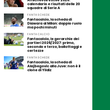
Amichevoli estive 2026:
calendario e risultati delle 20
squadre di Serie A
FANTASCHEDE
Fantacalcio, la scheda di
Diawara al Milan: doppio ruolo
ma pochi minuti
FANTACALCIO
Fantacalcio, le gerarchie dei
portieri 2026/2027: primo,
secondo e terzo, ballottaggi e
certezze
FANTASCHEDE
Fantacalcio, la scheda di
Alajbegovic alla Juve: non è il
clone di Yildiz