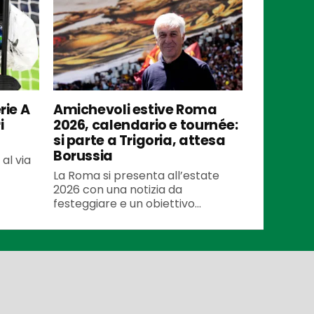
rie A
Amichevoli estive Roma
i
2026, calendario e tournée:
si parte a Trigoria, attesa
Borussia
al via
La Roma si presenta all’estate
2026 con una notizia da
festeggiare e un obiettivo...