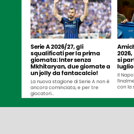
Serie A 2026/27, gli
Amich
squalificati per la prima
2026,
giornata: Inter senza
si par
Mkhitaryan, due giornate a
luglio
un jolly da fantacalcio!
Il Napo
finalme
La nuova stagione di Serie A non è
con la 
ancora cominciata, e per tre
giocatori...