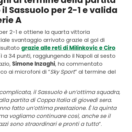
ghi al termine della partita
il Sassuolo per 2-1 e valida
erie A
er 2-1 e ottiene la quarta vittoria
iale svantaggio arrivato grazie al gol di
risultato
grazie alle reti di Milinkovic e Ciro
ì a 34 punti, raggiungendo il Napoli al sesto
azio,
Simone Inzaghi
, ha commentato
o ai microfoni di “
Sky Sport
” al termine del
 complicata, il Sassuolo è un’ottima squadra,
la partita di Coppa Italia di giovedì sera.
anno fatto un’ottima prestazione. È la quinta
 ma vogliamo continuare così, anche se il
zzi sono straordinari e pronti a tutto
“.