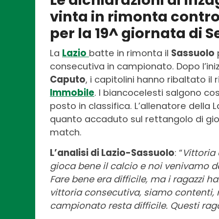
Le dichiarazioni di Inza
vinta in rimonta contro 
per la 19^ giornata di S
La
Lazio
batte in rimonta il
Sassuolo
p
consecutiva in campionato. Dopo l’iniz
Caputo
, i capitolini hanno ribaltato il 
Immobile
. I biancocelesti salgono cos
posto in classifica. L’allenatore della L
quanto accaduto sul rettangolo di gioc
match.
L’analisi di Lazio-Sassuolo
: “
Vittoria
gioca bene il calcio e noi venivamo dal
Fare bene era difficile, ma i ragazzi h
vittoria consecutiva, siamo contenti,
campionato resta difficile. Questi raga