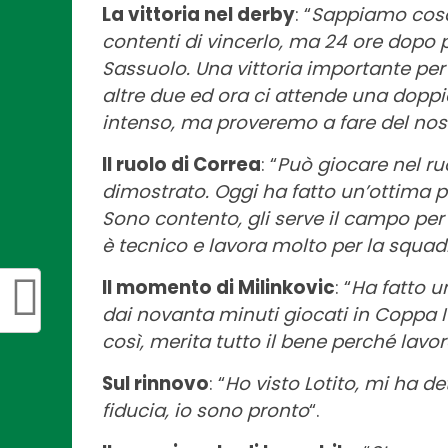
La vittoria nel derby
: “
Sappiamo cosa 
contenti di vincerlo, ma 24 ore dopo 
Sassuolo. Una vittoria importante per 
altre due ed ora ci attende una doppia
intenso, ma proveremo a fare del nos
Il ruolo di Correa
: “
Può giocare nel ruo
dimostrato. Oggi ha fatto un’ottima pa
Sono contento, gli serve il campo pe
è tecnico e lavora molto per la squad
Il momento di Milinkovic
: “
Ha fatto u
dai novanta minuti giocati in Coppa I
così, merita tutto il bene perché lav
Sul rinnovo
: “
Ho visto Lotito, mi ha de
fiducia, io sono pronto
“.