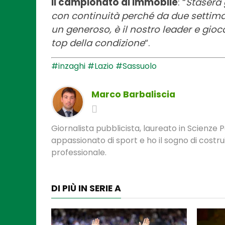
Il campionato di Immobile
: “
Stasera 
con continuità perché da due settima
un generoso, è il nostro leader e gio
top della condizione
“.
#inzaghi
#Lazio
#Sassuolo
Marco Barbaliscia
Giornalista pubblicista, laureato in Scienze 
appassionato di sport e ho il sogno di costr
professionale.
DI PIÙ IN SERIE A