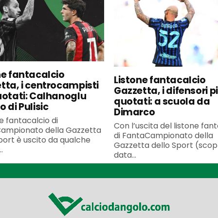
ne fantacalcio
Listone fantacalcio
tta, i centrocampisti
Gazzetta, i difensori p
uotati: Calhanoglu
quotati: a scuola da
 di Pulisic
Dimarco
ne fantacalcio di
Con l’uscita del listone fan
ampionato della Gazzetta
di FantaCampionato della
port è uscito da qualche
Gazzetta dello Sport (scopr
.
data...