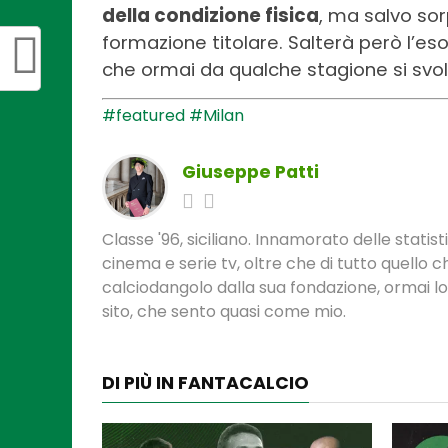
della condizione fisica
, ma salvo sor
formazione titolare. Salterà però l’eso
che ormai da qualche stagione si svol
#featured
#Milan
Giuseppe Patti
Classe '96, siciliano. Innamorato delle statis
cinema e serie tv, oltre che di tutto quello
calciodangolo dalla sua fondazione, ormai l
sito, che sento quasi come mio.
DI PIÙ IN FANTACALCIO