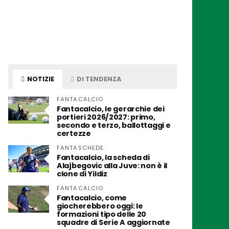
NOTIZIE
DI TENDENZA
FANTACALCIO
Fantacalcio, le gerarchie dei
portieri 2026/2027: primo,
secondo e terzo, ballottaggi e
certezze
FANTASCHEDE
Fantacalcio, la scheda di
Alajbegovic alla Juve: non è il
clone di Yildiz
FANTACALCIO
Fantacalcio, come
giocherebbero oggi: le
formazioni tipo delle 20
squadre di Serie A aggiornate