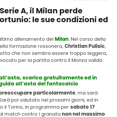
 Serie A, il Milan perde
fortunio: le sue condizioni ed
l’ultimo allenamento del
Milan
. Nel corso della
 della formazione rossonera,
Christian Pulisic
,
 Botta che non sembra essere troppo leggera,
ocato per la partita contro il Monza valida
all’asta, scarica gratuitamente ed in
guida all’asta del fantacalcio
preoccupare particolarmente
, ma sarà
arà poi valutato nei prossimi giorni, ed in
ro il Torino, in programma per
sabato 17
 al match contro i granata
non nel massimo