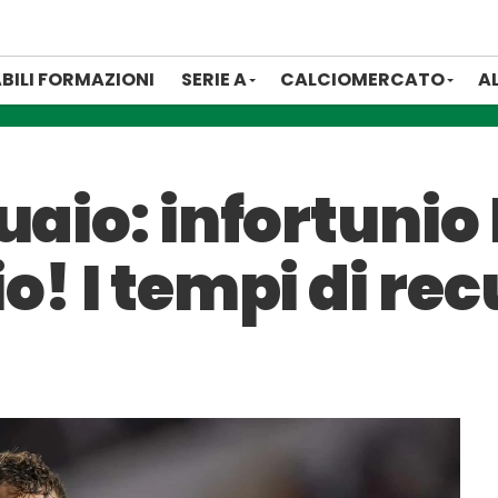
BILI FORMAZIONI
SERIE A
CALCIOMERCATO
A
uaio: infortunio 
o! I tempi di re