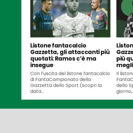
Listone fantacalcio
Listo
Gazzetta, gli attaccanti più
Gazze
quotati: Ramos c’è ma
più q
insegue
meglio
Con l’uscita del listone fantacalcio
Il listo
di FantaCampionato della
FantaC
Gazzetta dello Sport (scopri la
dello S
data...
giorno,..