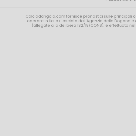
Calciodangolo.com fornisce pronostici sulle principali 
operare in Italia rilasciata dall’Agenzia delle Dogane e 
(allegate alla delibera 132/19/CONS), è effettuato ne