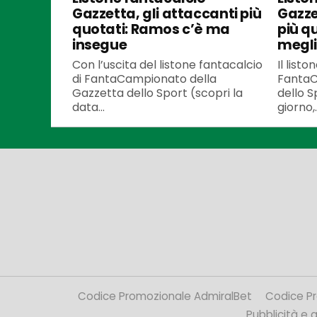
Gazzetta, gli attaccanti più
Gazze
quotati: Ramos c’è ma
più q
insegue
meglio
Con l’uscita del listone fantacalcio
Il listo
di FantaCampionato della
FantaC
Gazzetta dello Sport (scopri la
dello S
data...
giorno,..
Codice Promozionale AdmiralBet
Codice P
Pubblicità e af