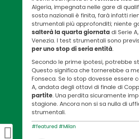
Algeria, impegnata nelle gare di quali
sosta nazionali è finita, farà infatti rie
strumentali più approfonditi; niente g
salterà la quarta giornata
di Serie A
Venezia. I test strumentali sono previ
per uno stop di seria entità
.
Secondo le prime ipotesi, potrebbe s
Questo significa che tornerebbe a me
Fonseca. Se lo stop dovesse essere co
A, andata degli ottavi di finale di C
partite
. Una perdita sicuramente im
stagione. Ancora non si sa nulla di uff
strumentali.
#featured
#Milan