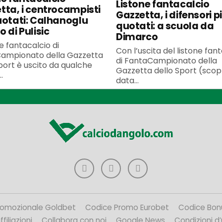
Listone fantacalcio
tta, i centrocampisti
Gazzetta, i difensori p
uotati: Calhanoglu
quotati: a scuola da
 di Pulisic
Dimarco
ne fantacalcio di
Con l’uscita del listone fan
ampionato della Gazzetta
di FantaCampionato della
port è uscito da qualche
Gazzetta dello Sport (scopr
.
data...
romozionale Goldbet
Codice Promo Eurobet
Codice Bon
filiazioni
Collabora con noi
Google News
Condizioni d