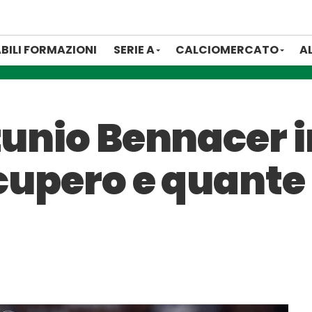
BILI FORMAZIONI
SERIE A
CALCIOMERCATO
A
tunio Bennacer i
ecupero e quante