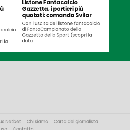
Listone Fantacalcio
iù
Gazzetta, i portieri più
quotati: comanda Svilar
Con l’uscita del listone fantacalcio
di FantaCampionato della
tacalcio
Gazzetta dello Sport (scopri la
data...
i la
us Netbet
Chi siamo
Carta del giornalista
’uso
Contatto