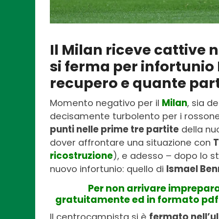
Il Milan riceve cattive 
si ferma per infortunio
recupero e quante part
Momento negativo per il
Milan
, sia d
decisamente turbolento per i rossone
punti nelle prime tre partite
della nuo
dover affrontare una situazione con
T
ricostruzione
), e adesso – dopo lo s
nuovo infortunio: quello di
Ismael Ben
Per non arrivare imprepara
gratuitamente ed in formato pdf 
Il centrocampista si è
fermato nell’u