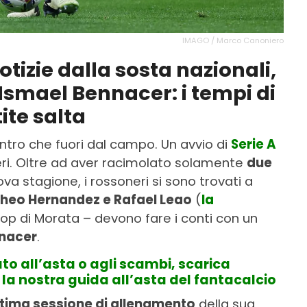
IMAGO / Marco Canoniero
notizie dalla sosta nazionali,
 Ismael Bennacer: i tempi di
ite salta
entro che fuori dal campo. Un avvio di
Serie A
ri. Oltre ad aver racimolato solamente
due
va stagione, i rossoneri si sono trovati a
heo Hernandez e Rafael Leao
(
la
top di Morata – devono fare i conti con un
nacer
.
to all’asta o agli scambi, scarica
la nostra guida all’asta del fantacalcio
ltima sessione di allenamento
della sua