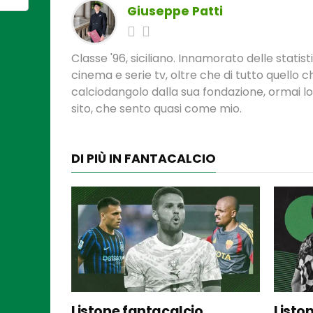
Giuseppe Patti
Classe '96, siciliano. Innamorato delle statis
cinema e serie tv, oltre che di tutto quello
calciodangolo dalla sua fondazione, ormai l
sito, che sento quasi come mio.
DI PIÙ IN FANTACALCIO
Listone fantacalcio
Listo