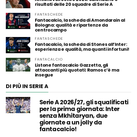
risultati delle 20 squadre di Serie A
FANTASCHEDE
Fantacalcio, la scheda di Amondarain al
Bologna: qualità e ripartenze da
centrocampo
FANTASCHEDE
Fantacalcio, la scheda di Stones all’Inter:
esperienza e qualità, ma quanti infortuni!
FANTACALCIO
Listone fantacalcio Gazzetta, gli
attaccanti più quotati: Ramos c’è ma
insegue
DI PIÙ IN SERIE A
Serie A 2026/27, gli squalificati
per la prima giornata: Inter
senza Mkhitaryan, due
giornate a un jolly da
fantacalcio!