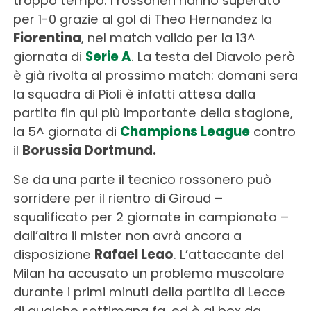
troppo tempo. I rossoneri hanno superato
per 1-0 grazie al gol di Theo Hernandez la
Fiorentina
, nel match valido per la 13^
giornata di
Serie A
. La testa del Diavolo però
è già rivolta al prossimo match: domani sera
la squadra di Pioli è infatti attesa dalla
partita fin qui più importante della stagione,
la 5^ giornata di
Champions League
contro
il
Borussia Dortmund.
Se da una parte il tecnico rossonero può
sorridere per il rientro di Giroud –
squalificato per 2 giornate in campionato –
dall’altra il mister non avrà ancora a
disposizione
Rafael Leao
. L’attaccante del
Milan ha accusato un problema muscolare
durante i primi minuti della partita di Lecce
di qualche settimana fa, ed è ai box da