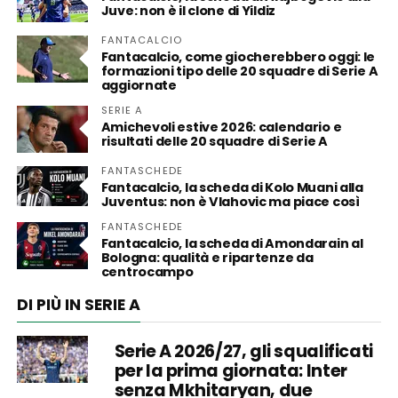
Juve: non è il clone di Yildiz
FANTACALCIO
Fantacalcio, come giocherebbero oggi: le
formazioni tipo delle 20 squadre di Serie A
aggiornate
SERIE A
Amichevoli estive 2026: calendario e
risultati delle 20 squadre di Serie A
FANTASCHEDE
Fantacalcio, la scheda di Kolo Muani alla
Juventus: non è Vlahovic ma piace così
FANTASCHEDE
Fantacalcio, la scheda di Amondarain al
Bologna: qualità e ripartenze da
centrocampo
DI PIÙ IN SERIE A
Serie A 2026/27, gli squalificati
per la prima giornata: Inter
senza Mkhitaryan, due