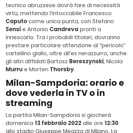
tecnico abruzzese dovrà fare di necessità
virtù, mettendo l’intoccabile Francesco
Caputo
come unica punta, con Stefano
Sensi
e Antonio
Candreva
pronti a
innescarlo. Tra i probabili titolari, dovranno
prestare particolare attenzione al “pericolo”
cartellino giallo, oltre all’ex nerazzurro, anche
gli altri diffidati Bartosz
Bereszynski
, Nicola
Murru
e Morten
Thorsby
.
Milan-Sampdoria: orario e
dove vederla in TV o in
streaming
La partita Milan-Sampdoria si giocherà
domenica
13 febbraio 2022
alle ore
12:30
allo stadio Giuseppe Meazza di Milano. La