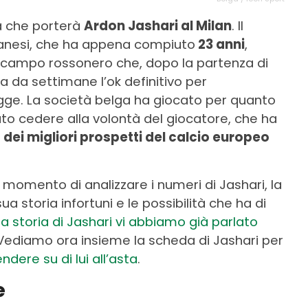
va che porterà
Ardon Jashari al Milan
. Il
lbanesi, che ha appena compiuto
23 anni
,
trocampo rossonero che, dopo la partenza di
a da settimane l’ok definitivo per
rugge. La società belga ha giocato per quanto
vuto cedere alla volontà del giocatore, che ha
 dei migliori prospetti del calcio europeo
l momento di analizzare i numeri di Jashari, la
a storia infortuni e le possibilità che ha di
la storia di Jashari vi abbiamo già parlato
 Vediamo ora insieme la scheda di Jashari per
dere su di lui all’asta
.
e