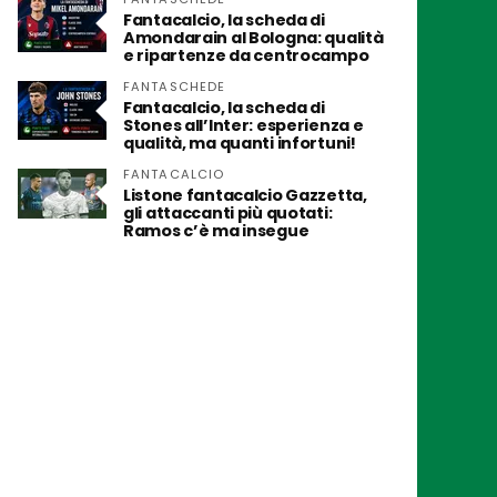
Fantacalcio, la scheda di
Amondarain al Bologna: qualità
e ripartenze da centrocampo
FANTASCHEDE
Fantacalcio, la scheda di
Stones all’Inter: esperienza e
qualità, ma quanti infortuni!
FANTACALCIO
Listone fantacalcio Gazzetta,
gli attaccanti più quotati:
Ramos c’è ma insegue