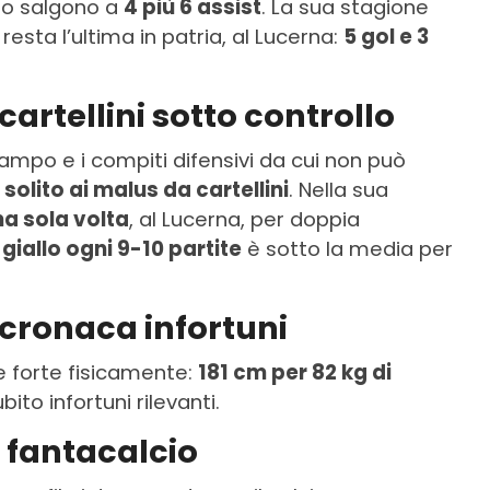
lgio salgono a
4 più 6 assist
. La sua stagione
 resta l’ultima in patria, al Lucerna:
5 gol e 3
cartellini sotto controllo
ampo e i compiti difensivi da cui non può
solito ai malus da cartellini
. Nella sua
a sola volta
, al Lucerna, per doppia
 giallo ogni 9-10 partite
è sotto la media per
 cronaca infortuni
e forte fisicamente:
181 cm per 82 kg di
ito infortuni rilevanti.
l fantacalcio