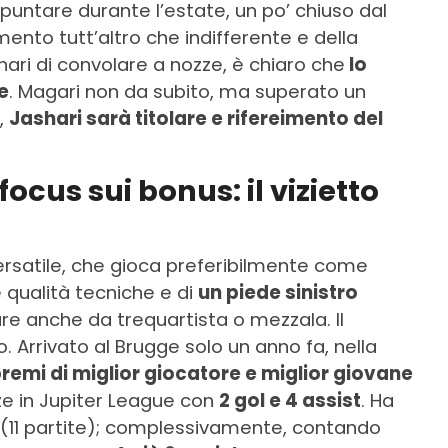
untare durante l’estate, un po’ chiuso dal
mento tutt’altro che indifferente e della
hari di convolare a nozze, è chiaro che
lo
e
. Magari non da subito, ma superato un
,
Jashari sarà titolare e rifereimento del
focus sui bonus: il vizietto
rsatile, che gioca preferibilmente come
e qualità tecniche e di
un piede sinistro
are anche da trequartista o mezzala. Il
o. Arrivato al Brugge solo un anno fa, nella
 premi di miglior giocatore e miglior giovane
nze in Jupiter League con
2 gol e 4 assist
. Ha
(11 partite); complessivamente, contando