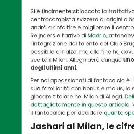
Si è finalmente sbloccata la trattati
centrocampista svizzero di origini a
andrà a rinfoltire e migliorare il cen
Reijnders e l’arrivo di
Modric
, attendev
l’integrazione del talento del Club B
possibile al rialzo, ma alla fine ha do
scelto il Milan. Allegri avrà dunque
uno
degli ultimi anni
.
Per noi appassionati di fantacalcio è i
sua familiarità con bonus e malus, la su
giocare titolare nel Milan di Allegri.
Del
dettagliatamente in questo articolo
.
il fantacalcio per decidere
quanto spen
Jashari al Milan, le cifr