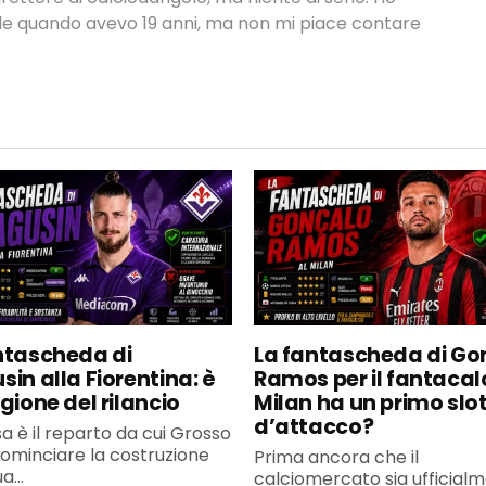
nale quando avevo 19 anni, ma non mi piace contare
ntascheda di
La fantascheda di Go
sin alla Fiorentina: è
Ramos per il fantacalci
gione del rilancio
Milan ha un primo slo
d’attacco?
sa è il reparto da cui Grosso
cominciare la costruzione
Prima ancora che il
a...
calciomercato sia ufficial