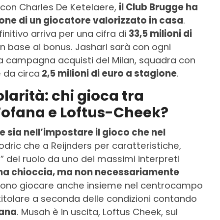
 con Charles De Ketelaere,
il Club Brugge ha
one di un giocatore valorizzato in casa
.
finitivo arriva per una cifra di
33,5 milioni di
in base ai bonus. Jashari sarà con ogni
lla campagna acquisti del Milan, squadra con
 da circa
2,5 milioni di euro a stagione
.
olarità: chi gioca tra
 Fofana e Loftus-Cheek?
e sia nell’impostare il gioco che nel
Modric che a Reijnders per caratteristiche,
” del ruolo da uno dei massimi interpreti
 una chioccia, ma non necessariamente
ssono giocare anche insieme nel centrocampo
to titolare a seconda delle condizioni contando
ana
. Musah è in uscita, Loftus Cheek, sul