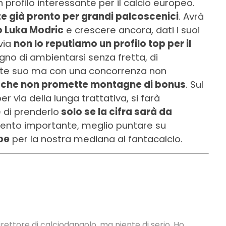
profilo interessante per il calcio europeo.
 già pronto per grandi palcoscenici
. Avrà
o Luka Modric
e crescere ancora, dati i suoi
via
non lo reputiamo un profilo top per il
gno di ambientarsi senza fretta, di
nte suo ma con una concorrenza non
 che non promette montagne di bonus
. Sul
 via della lunga trattativa, si farà
è di prenderlo
solo se la cifra sarà da
imento importante, meglio puntare su
be
per la nostra mediana al fantacalcio.
rettore di calciodangolo, ma niente di serio. Ho