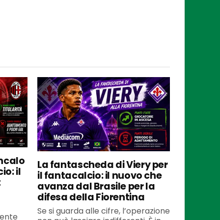
ncalo
La fantascheda di Viery per
o: il
il fantacalcio: il nuovo che
t
avanza dal Brasile per la
difesa della Fiorentina
Se si guarda alle cifre, l’operazione
mente