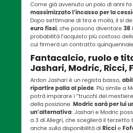
Come già avvenuto un paio di anni fa
massimizzato l’incasso per la cessi
Dopo settimane di tira e molla, il si de
euro fissi
, che possono diventare
38
probabilità l’acquisto più costoso de
cui firmerà un contratto quinquennale
Fantacalcio, ruolo e tit
Jashari, Modric, Ricci,
Ardon Jashari è un regista basso,
abil
ripartire palla al piede
. Più simile a 
potrà imparare i “trucchi del mestiere
della posizione.
Modric sarà per lui
un’alternativa
: Jashari e Modric po
a 3 di Allegri, che sceglierà il terzet
anche sulla disponibilità di
Ricci
e
Fof