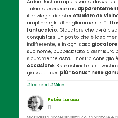
Ardon Jashari rappresenta davvero un 
Talento precoce ma
apparentemente
il privilegio di poter
studiare da vicin
ampi margini di miglioramento. Tutta
fantacalcio
. Giocatore che avrà biso
conquistarsi un posto che è idealme
indifferente, e in ogni caso
giocatore
suo nome, pubblicizzato a dismisura per
sicuramente asta. Il nostro consiglio 
occasione
. Se è richiesto un invest
giocatori con
più “bonus” nelle gam
#featured
#Milan
Fabio Larosa
Giornalista professionista, co-fondatore e di