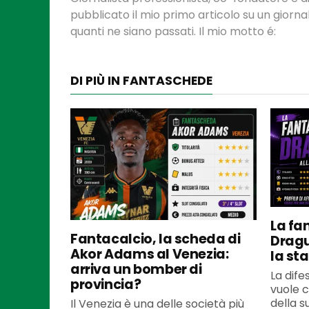
pubblicato il mio primo articolo su un gior
quanti ne siano passati. Il mio motto é:
DI PIÙ IN FANTASCHEDE
La fa
Fantacalcio, la scheda di
Dragu
Akor Adams al Venezia:
la sta
arriva un bomber di
La dife
provincia?
vuole 
della su
Il Venezia è una delle società più