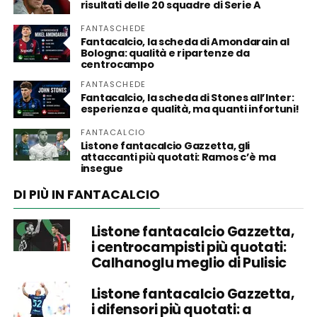
risultati delle 20 squadre di Serie A
FANTASCHEDE
Fantacalcio, la scheda di Amondarain al
Bologna: qualità e ripartenze da
centrocampo
FANTASCHEDE
Fantacalcio, la scheda di Stones all’Inter:
esperienza e qualità, ma quanti infortuni!
FANTACALCIO
Listone fantacalcio Gazzetta, gli
attaccanti più quotati: Ramos c’è ma
insegue
DI PIÙ IN FANTACALCIO
Listone fantacalcio Gazzetta,
i centrocampisti più quotati:
Calhanoglu meglio di Pulisic
Listone fantacalcio Gazzetta,
i difensori più quotati: a