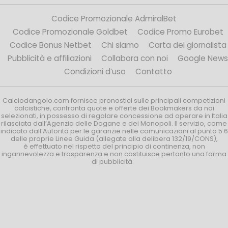
Codice Promozionale AdmiralBet
Codice Promozionale Goldbet
Codice Promo Eurobet
Codice Bonus Netbet
Chi siamo
Carta del giornalista
Pubblicità e affiliazioni
Collabora con noi
Google News
Condizioni d’uso
Contatto
Calciodangolo.com fornisce pronostici sulle principali competizioni
calcistiche, confronta quote e offerte dei Bookmakers da noi
selezionati, in possesso di regolare concessione ad operare in Italia
rilasciata dall’Agenzia delle Dogane e dei Monopoli. Il servizio, come
indicato dall’Autorità per le garanzie nelle comunicazioni al punto 5.6
delle proprie Linee Guida (allegate alla delibera 132/19/CONS),
è effettuato nel rispetto del principio di continenza, non
ingannevolezza e trasparenza e non costituisce pertanto una forma
di pubblicità.