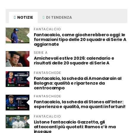
NOTIZIE
DI TENDENZA
FANTACALCIO
Fantacalcio, come giocherebbero oggi: le
formazioni tipo delle 20 squadre di Serie A
aggiornate
SERIE A
Amichevoli estive 2026: calendario e
risultati delle 20 squadre di Serie A
FANTASCHEDE
Fantacalcio, la scheda di Amondarain al
Bologna: qualità e ripartenze da
centrocampo
FANTASCHEDE
Fantacalcio, la scheda di Stones all’Inter:
esperienza e qualità, ma quanti infortuni!
FANTACALCIO
Listone fantacalcio Gazzetta, gli
attaccanti più quotati: Ramos c’è ma
insegue