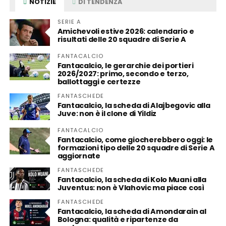
NOTIZIE
DI TENDENZA
SERIE A
Amichevoli estive 2026: calendario e
risultati delle 20 squadre di Serie A
FANTACALCIO
Fantacalcio, le gerarchie dei portieri
2026/2027: primo, secondo e terzo,
ballottaggi e certezze
FANTASCHEDE
Fantacalcio, la scheda di Alajbegovic alla
Juve: non è il clone di Yildiz
FANTACALCIO
Fantacalcio, come giocherebbero oggi: le
formazioni tipo delle 20 squadre di Serie A
aggiornate
FANTASCHEDE
Fantacalcio, la scheda di Kolo Muani alla
Juventus: non è Vlahovic ma piace così
FANTASCHEDE
Fantacalcio, la scheda di Amondarain al
Bologna: qualità e ripartenze da