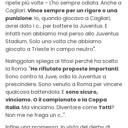
ripete più volte – L'ho sempre odiata. Anche a
Cagliari.
Vince sempre per un rigore o una
punizione
. Io, quando giocavo a Cagliari,
avrei dato i c… per battere la Juventus. E
infatti non abbiamo mai perso allo Juventus
Stadium. Solo una volta che abbiamo
giocato a Trieste in campo neutro".
Nainggolan spiega ai tifosi perché ha scelto
la Roma. "
Ho rifiutato proposte importanti
.
Sono contro la Juve, odio la Juventus a
prescindere. Sono venuto a Roma per vincere
qualcosa battendola. E
sono sicuro,
vinciamo. O il campionato o la Coppa
Italia
. Ma vinciamo. Diventare come
Totti
?
Non me ne frega un c…".
Infine una promessa, in vista del derby di