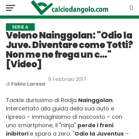
SERIE A
Veleno Nainggolan: "Odio la
Juve. Diventare come Totti?
Non me ne frega un c…"
[Video]
9 Febbraio 2017
di
Fabio Larosa
Tackle durissimo di Radja
Nainggolan
.
Intercettato alla guida della sua auto e
ripreso – immaginiamo di nascosto – con
uno smartphone, il "ninja"
perde i freni
inibitori
e spara a zero. "
Odio la Juventus
–