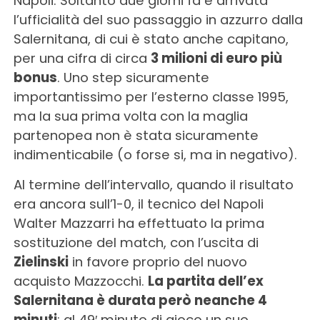
Napoli. Soltanto due giorni fa è arrivata
l’ufficialità del suo passaggio in azzurro dalla
Salernitana, di cui è stato anche capitano,
per una cifra di circa
3 milioni di euro più
bonus
. Uno step sicuramente
importantissimo per l’esterno classe 1995,
ma la sua prima volta con la maglia
partenopea non è stata sicuramente
indimenticabile (o forse si, ma in negativo).
Al termine dell’intervallo, quando il risultato
era ancora sull’1-0, il tecnico del Napoli
Walter Mazzarri ha effettuato la prima
sostituzione del match, con l’uscita di
Zielinski
in favore proprio del nuovo
acquisto Mazzocchi.
La partita dell’ex
Salernitana è durata però neanche 4
minuti
: al 49′ minuto di gioco un suo