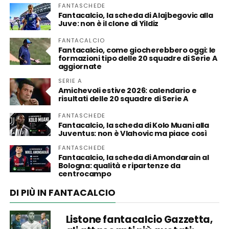
FANTASCHEDE
Fantacalcio, la scheda di Alajbegovic alla
Juve: non è il clone di Yildiz
FANTACALCIO
Fantacalcio, come giocherebbero oggi: le
formazioni tipo delle 20 squadre di Serie A
aggiornate
SERIE A
Amichevoli estive 2026: calendario e
risultati delle 20 squadre di Serie A
FANTASCHEDE
Fantacalcio, la scheda di Kolo Muani alla
Juventus: non è Vlahovic ma piace così
FANTASCHEDE
Fantacalcio, la scheda di Amondarain al
Bologna: qualità e ripartenze da
centrocampo
DI PIÙ IN FANTACALCIO
Listone fantacalcio Gazzetta,